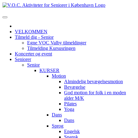
VELKOMMEN
Tilmeld dig - Senior
Egne VOC Valby tilmeldinger
Tilmelding Kursusringen
Koncerter og event
Seniorer
Senior
KURSER
Motion
Almindelig bevægelsesmotion
Bevægelse
God motion for folk i en moden
alder M/K
Pilates
Yoga
Dans
Dans
Sprog
Engelsk
Spansk