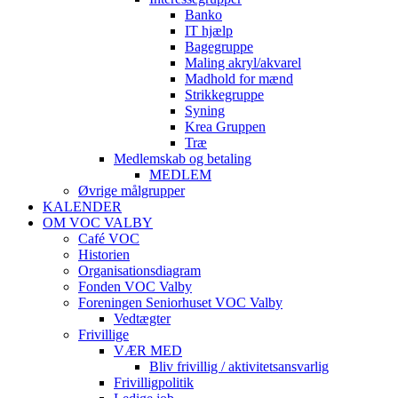
Banko
IT hjælp
Bagegruppe
Maling akryl/akvarel
Madhold for mænd
Strikkegruppe
Syning
Krea Gruppen
Træ
Medlemskab og betaling
MEDLEM
Øvrige målgrupper
KALENDER
OM VOC VALBY
Café VOC
Historien
Organisationsdiagram
Fonden VOC Valby
Foreningen Seniorhuset VOC Valby
Vedtægter
Frivillige
VÆR MED
Bliv frivillig / aktivitetsansvarlig
Frivilligpolitik