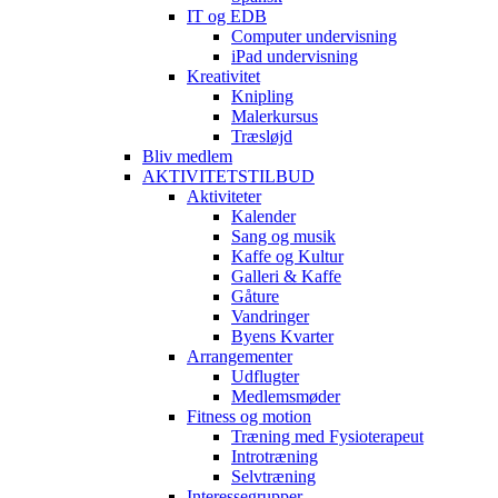
IT og EDB
Computer undervisning
iPad undervisning
Kreativitet
Knipling
Malerkursus
Træsløjd
Bliv medlem
AKTIVITETSTILBUD
Aktiviteter
Kalender
Sang og musik
Kaffe og Kultur
Galleri & Kaffe
Gåture
Vandringer
Byens Kvarter
Arrangementer
Udflugter
Medlemsmøder
Fitness og motion
Træning med Fysioterapeut
Introtræning
Selvtræning
Interessegrupper