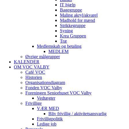
IT hjælp
Bagegruppe
Maling akryl/akvarel
Madhold for mænd
Strikkegruppe
Syning
Krea Gruppen
Træ
Medlemskab og betaling
MEDLEM
Øvrige målgrupper
KALENDER
OM VOC VALBY
Café VOC
Historien
Organisationsdiagram
Fonden VOC Valby
Foreningen Seniorhuset VOC Valby
Vedtægter
Frivillige
VÆR MED
Bliv frivillig / aktivitetsansvarlig
Frivilligpolitik
Ledige job