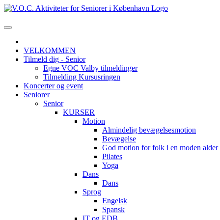
VELKOMMEN
Tilmeld dig - Senior
Egne VOC Valby tilmeldinger
Tilmelding Kursusringen
Koncerter og event
Seniorer
Senior
KURSER
Motion
Almindelig bevægelsesmotion
Bevægelse
God motion for folk i en moden alde
Pilates
Yoga
Dans
Dans
Sprog
Engelsk
Spansk
IT og EDB