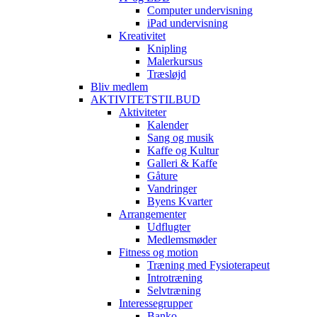
Computer undervisning
iPad undervisning
Kreativitet
Knipling
Malerkursus
Træsløjd
Bliv medlem
AKTIVITETSTILBUD
Aktiviteter
Kalender
Sang og musik
Kaffe og Kultur
Galleri & Kaffe
Gåture
Vandringer
Byens Kvarter
Arrangementer
Udflugter
Medlemsmøder
Fitness og motion
Træning med Fysioterapeut
Introtræning
Selvtræning
Interessegrupper
Banko