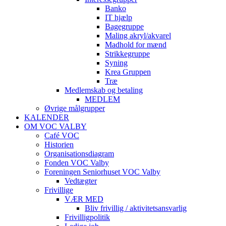
Banko
IT hjælp
Bagegruppe
Maling akryl/akvarel
Madhold for mænd
Strikkegruppe
Syning
Krea Gruppen
Træ
Medlemskab og betaling
MEDLEM
Øvrige målgrupper
KALENDER
OM VOC VALBY
Café VOC
Historien
Organisationsdiagram
Fonden VOC Valby
Foreningen Seniorhuset VOC Valby
Vedtægter
Frivillige
VÆR MED
Bliv frivillig / aktivitetsansvarlig
Frivilligpolitik