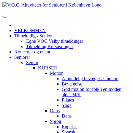
VELKOMMEN
Tilmeld dig - Senior
Egne VOC Valby tilmeldinger
Tilmelding Kursusringen
Koncerter og event
Seniorer
Senior
KURSER
Motion
Almindelig bevægelsesmotion
Bevægelse
God motion for folk i en moden
alder M/K
Pilates
Yoga
Dans
Dans
Sprog
Engelsk
Spansk