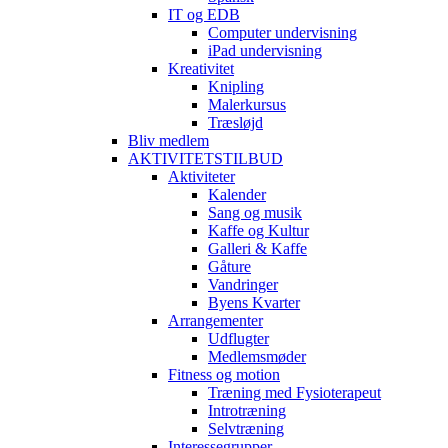
IT og EDB
Computer undervisning
iPad undervisning
Kreativitet
Knipling
Malerkursus
Træsløjd
Bliv medlem
AKTIVITETSTILBUD
Aktiviteter
Kalender
Sang og musik
Kaffe og Kultur
Galleri & Kaffe
Gåture
Vandringer
Byens Kvarter
Arrangementer
Udflugter
Medlemsmøder
Fitness og motion
Træning med Fysioterapeut
Introtræning
Selvtræning
Interessegrupper