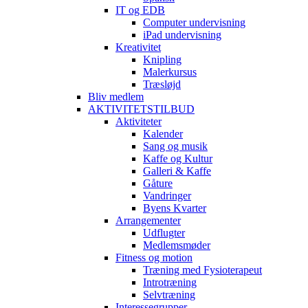
IT og EDB
Computer undervisning
iPad undervisning
Kreativitet
Knipling
Malerkursus
Træsløjd
Bliv medlem
AKTIVITETSTILBUD
Aktiviteter
Kalender
Sang og musik
Kaffe og Kultur
Galleri & Kaffe
Gåture
Vandringer
Byens Kvarter
Arrangementer
Udflugter
Medlemsmøder
Fitness og motion
Træning med Fysioterapeut
Introtræning
Selvtræning
Interessegrupper