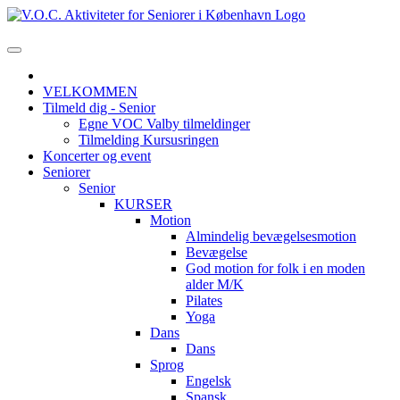
VELKOMMEN
Tilmeld dig - Senior
Egne VOC Valby tilmeldinger
Tilmelding Kursusringen
Koncerter og event
Seniorer
Senior
KURSER
Motion
Almindelig bevægelsesmotion
Bevægelse
God motion for folk i en moden
alder M/K
Pilates
Yoga
Dans
Dans
Sprog
Engelsk
Spansk