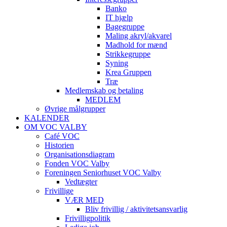
Banko
IT hjælp
Bagegruppe
Maling akryl/akvarel
Madhold for mænd
Strikkegruppe
Syning
Krea Gruppen
Træ
Medlemskab og betaling
MEDLEM
Øvrige målgrupper
KALENDER
OM VOC VALBY
Café VOC
Historien
Organisationsdiagram
Fonden VOC Valby
Foreningen Seniorhuset VOC Valby
Vedtægter
Frivillige
VÆR MED
Bliv frivillig / aktivitetsansvarlig
Frivilligpolitik