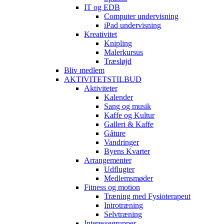
IT og EDB
Computer undervisning
iPad undervisning
Kreativitet
Knipling
Malerkursus
Træsløjd
Bliv medlem
AKTIVITETSTILBUD
Aktiviteter
Kalender
Sang og musik
Kaffe og Kultur
Galleri & Kaffe
Gåture
Vandringer
Byens Kvarter
Arrangementer
Udflugter
Medlemsmøder
Fitness og motion
Træning med Fysioterapeut
Introtræning
Selvtræning
Interessegrupper