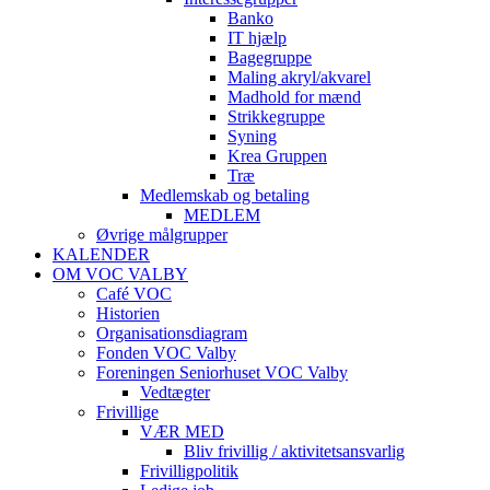
Banko
IT hjælp
Bagegruppe
Maling akryl/akvarel
Madhold for mænd
Strikkegruppe
Syning
Krea Gruppen
Træ
Medlemskab og betaling
MEDLEM
Øvrige målgrupper
KALENDER
OM VOC VALBY
Café VOC
Historien
Organisationsdiagram
Fonden VOC Valby
Foreningen Seniorhuset VOC Valby
Vedtægter
Frivillige
VÆR MED
Bliv frivillig / aktivitetsansvarlig
Frivilligpolitik