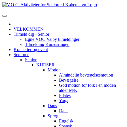
VELKOMMEN
Tilmeld dig - Senior
Egne VOC Valby tilmeldinger
Tilmelding Kursusringen
Koncerter og event
Seniorer
Senior
KURSER
Motion
Almindelig bevægelsesmotion
Bevægelse
God motion for folk i en moden
alder M/K
Pilates
Yoga
Dans
Dans
Sprog
Engelsk
Spansk