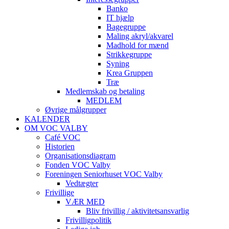
Banko
IT hjælp
Bagegruppe
Maling akryl/akvarel
Madhold for mænd
Strikkegruppe
Syning
Krea Gruppen
Træ
Medlemskab og betaling
MEDLEM
Øvrige målgrupper
KALENDER
OM VOC VALBY
Café VOC
Historien
Organisationsdiagram
Fonden VOC Valby
Foreningen Seniorhuset VOC Valby
Vedtægter
Frivillige
VÆR MED
Bliv frivillig / aktivitetsansvarlig
Frivilligpolitik