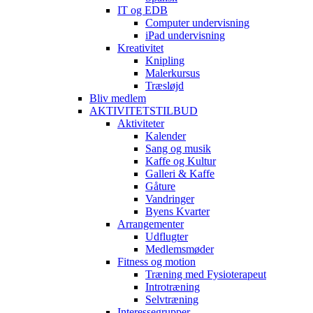
IT og EDB
Computer undervisning
iPad undervisning
Kreativitet
Knipling
Malerkursus
Træsløjd
Bliv medlem
AKTIVITETSTILBUD
Aktiviteter
Kalender
Sang og musik
Kaffe og Kultur
Galleri & Kaffe
Gåture
Vandringer
Byens Kvarter
Arrangementer
Udflugter
Medlemsmøder
Fitness og motion
Træning med Fysioterapeut
Introtræning
Selvtræning
Interessegrupper