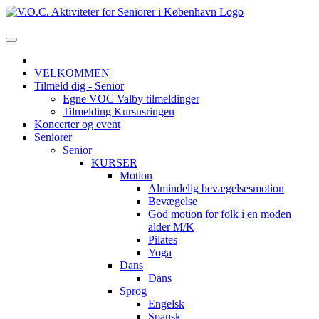
VELKOMMEN
Tilmeld dig - Senior
Egne VOC Valby tilmeldinger
Tilmelding Kursusringen
Koncerter og event
Seniorer
Senior
KURSER
Motion
Almindelig bevægelsesmotion
Bevægelse
God motion for folk i en moden
alder M/K
Pilates
Yoga
Dans
Dans
Sprog
Engelsk
Spansk