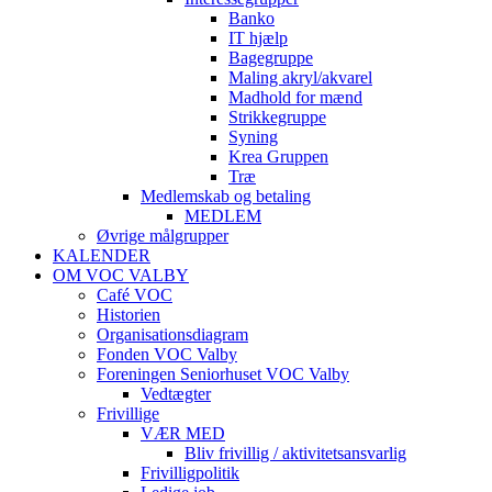
Banko
IT hjælp
Bagegruppe
Maling akryl/akvarel
Madhold for mænd
Strikkegruppe
Syning
Krea Gruppen
Træ
Medlemskab og betaling
MEDLEM
Øvrige målgrupper
KALENDER
OM VOC VALBY
Café VOC
Historien
Organisationsdiagram
Fonden VOC Valby
Foreningen Seniorhuset VOC Valby
Vedtægter
Frivillige
VÆR MED
Bliv frivillig / aktivitetsansvarlig
Frivilligpolitik