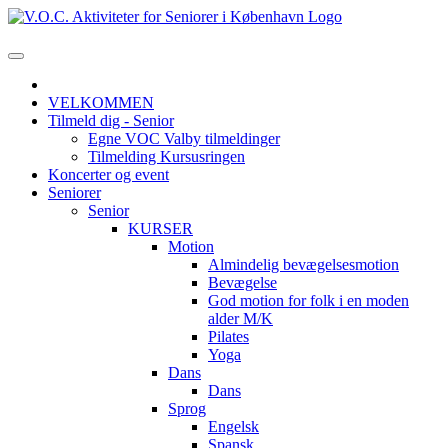
VELKOMMEN
Tilmeld dig - Senior
Egne VOC Valby tilmeldinger
Tilmelding Kursusringen
Koncerter og event
Seniorer
Senior
KURSER
Motion
Almindelig bevægelsesmotion
Bevægelse
God motion for folk i en moden
alder M/K
Pilates
Yoga
Dans
Dans
Sprog
Engelsk
Spansk