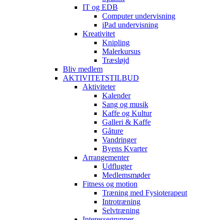
IT og EDB
Computer undervisning
iPad undervisning
Kreativitet
Knipling
Malerkursus
Træsløjd
Bliv medlem
AKTIVITETSTILBUD
Aktiviteter
Kalender
Sang og musik
Kaffe og Kultur
Galleri & Kaffe
Gåture
Vandringer
Byens Kvarter
Arrangementer
Udflugter
Medlemsmøder
Fitness og motion
Træning med Fysioterapeut
Introtræning
Selvtræning
Interessegrupper