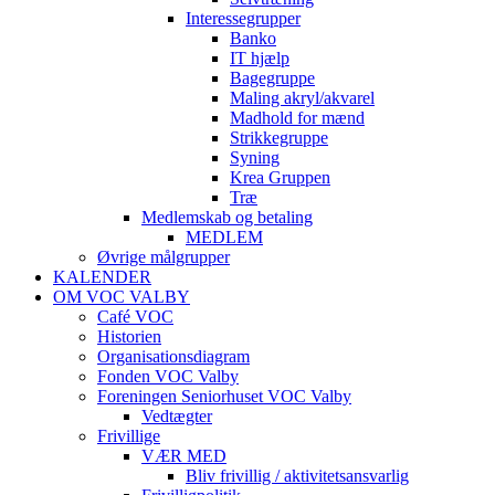
Interessegrupper
Banko
IT hjælp
Bagegruppe
Maling akryl/akvarel
Madhold for mænd
Strikkegruppe
Syning
Krea Gruppen
Træ
Medlemskab og betaling
MEDLEM
Øvrige målgrupper
KALENDER
OM VOC VALBY
Café VOC
Historien
Organisationsdiagram
Fonden VOC Valby
Foreningen Seniorhuset VOC Valby
Vedtægter
Frivillige
VÆR MED
Bliv frivillig / aktivitetsansvarlig