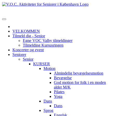
VELKOMMEN
Tilmeld dig - Senior
Egne VOC Valby tilmeldinger
Tilmelding Kursusringen
Koncerter og event
Seniorer
Senior
KURSER
Motion
Almindelig bevægelsesmotion
Bevægelse
God motion for folk i en moden
alder M/K
Pilates
Yoga
Dans
Dans
Sprog
Engelsk