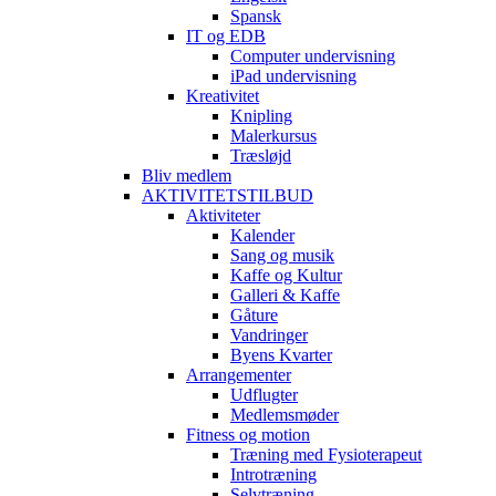
Spansk
IT og EDB
Computer undervisning
iPad undervisning
Kreativitet
Knipling
Malerkursus
Træsløjd
Bliv medlem
AKTIVITETSTILBUD
Aktiviteter
Kalender
Sang og musik
Kaffe og Kultur
Galleri & Kaffe
Gåture
Vandringer
Byens Kvarter
Arrangementer
Udflugter
Medlemsmøder
Fitness og motion
Træning med Fysioterapeut
Introtræning
Selvtræning