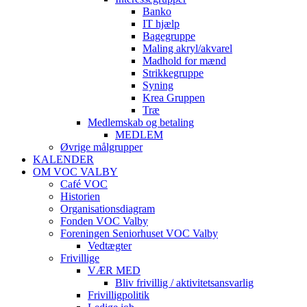
Banko
IT hjælp
Bagegruppe
Maling akryl/akvarel
Madhold for mænd
Strikkegruppe
Syning
Krea Gruppen
Træ
Medlemskab og betaling
MEDLEM
Øvrige målgrupper
KALENDER
OM VOC VALBY
Café VOC
Historien
Organisationsdiagram
Fonden VOC Valby
Foreningen Seniorhuset VOC Valby
Vedtægter
Frivillige
VÆR MED
Bliv frivillig / aktivitetsansvarlig
Frivilligpolitik