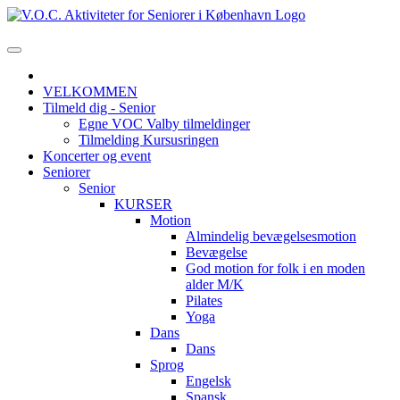
VELKOMMEN
Tilmeld dig - Senior
Egne VOC Valby tilmeldinger
Tilmelding Kursusringen
Koncerter og event
Seniorer
Senior
KURSER
Motion
Almindelig bevægelsesmotion
Bevægelse
God motion for folk i en moden
alder M/K
Pilates
Yoga
Dans
Dans
Sprog
Engelsk
Spansk