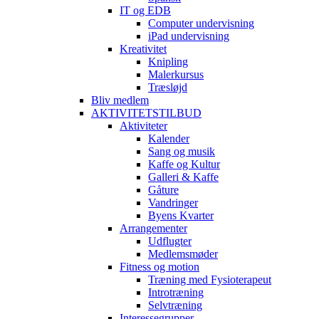
IT og EDB
Computer undervisning
iPad undervisning
Kreativitet
Knipling
Malerkursus
Træsløjd
Bliv medlem
AKTIVITETSTILBUD
Aktiviteter
Kalender
Sang og musik
Kaffe og Kultur
Galleri & Kaffe
Gåture
Vandringer
Byens Kvarter
Arrangementer
Udflugter
Medlemsmøder
Fitness og motion
Træning med Fysioterapeut
Introtræning
Selvtræning
Interessegrupper