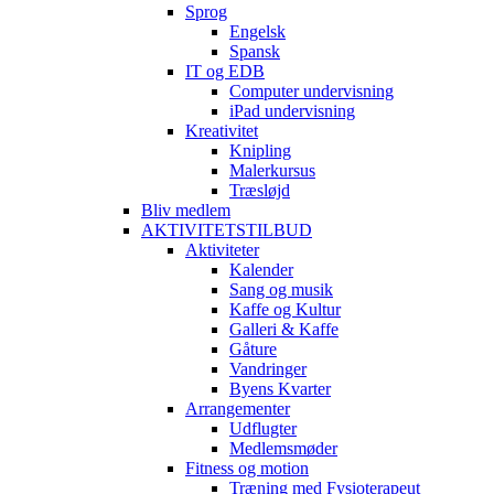
Sprog
Engelsk
Spansk
IT og EDB
Computer undervisning
iPad undervisning
Kreativitet
Knipling
Malerkursus
Træsløjd
Bliv medlem
AKTIVITETSTILBUD
Aktiviteter
Kalender
Sang og musik
Kaffe og Kultur
Galleri & Kaffe
Gåture
Vandringer
Byens Kvarter
Arrangementer
Udflugter
Medlemsmøder
Fitness og motion
Træning med Fysioterapeut