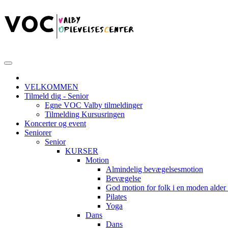
VELKOMMEN
Tilmeld dig - Senior
Egne VOC Valby tilmeldinger
Tilmelding Kursusringen
Koncerter og event
Seniorer
Senior
KURSER
Motion
Almindelig bevægelsesmotion
Bevægelse
God motion for folk i en moden alde
Pilates
Yoga
Dans
Dans