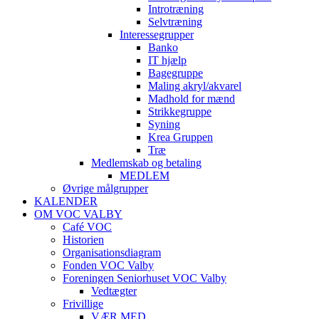
Introtræning
Selvtræning
Interessegrupper
Banko
IT hjælp
Bagegruppe
Maling akryl/akvarel
Madhold for mænd
Strikkegruppe
Syning
Krea Gruppen
Træ
Medlemskab og betaling
MEDLEM
Øvrige målgrupper
KALENDER
OM VOC VALBY
Café VOC
Historien
Organisationsdiagram
Fonden VOC Valby
Foreningen Seniorhuset VOC Valby
Vedtægter
Frivillige
VÆR MED