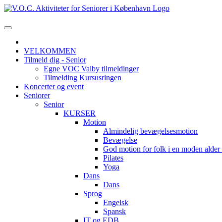
VELKOMMEN
Tilmeld dig - Senior
Egne VOC Valby tilmeldinger
Tilmelding Kursusringen
Koncerter og event
Seniorer
Senior
KURSER
Motion
Almindelig bevægelsesmotion
Bevægelse
God motion for folk i en moden alde
Pilates
Yoga
Dans
Dans
Sprog
Engelsk
Spansk
IT og EDB