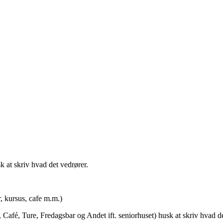
t skriv hvad det vedrører.
rsus, cafe m.m.)
afé, Ture, Fredagsbar og Andet ift. seniorhuset) husk at skriv hvad de