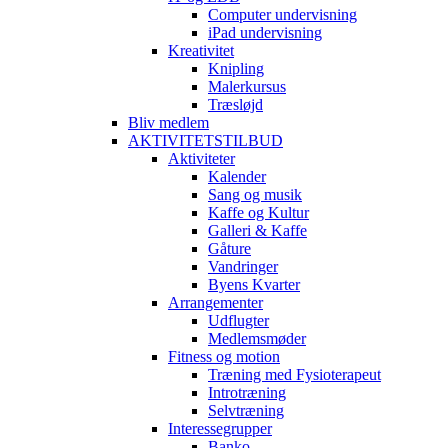
Computer undervisning
iPad undervisning
Kreativitet
Knipling
Malerkursus
Træsløjd
Bliv medlem
AKTIVITETSTILBUD
Aktiviteter
Kalender
Sang og musik
Kaffe og Kultur
Galleri & Kaffe
Gåture
Vandringer
Byens Kvarter
Arrangementer
Udflugter
Medlemsmøder
Fitness og motion
Træning med Fysioterapeut
Introtræning
Selvtræning
Interessegrupper
Banko