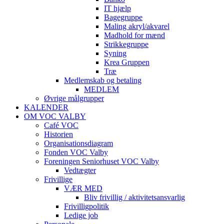
IT hjælp
Bagegruppe
Maling akryl/akvarel
Madhold for mænd
Strikkegruppe
Syning
Krea Gruppen
Træ
Medlemskab og betaling
MEDLEM
Øvrige målgrupper
KALENDER
OM VOC VALBY
Café VOC
Historien
Organisationsdiagram
Fonden VOC Valby
Foreningen Seniorhuset VOC Valby
Vedtægter
Frivillige
VÆR MED
Bliv frivillig / aktivitetsansvarlig
Frivilligpolitik
Ledige job