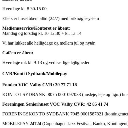
Hverdage kl. 8.30-15.00.
Ellers er huset åbent altid (24/7) med briknøglesystem
Medlemsservice/Kontoret er åbent:
Mandag og torsdag kl. 10-12.30 + kl. 13-14
Vi har lukket alle helligdage og mellem jul og nytår.
Caféen er åben:
Hverdage ml. kl. 9-13 og ved særlige lejligheder
CVR/Konti i Sydbank/Mobilepay
Fonden VOC Valby CVR: 39 77 71 18
KONTO I SYDBANK: 8075 0001097033 (husleje, leje og lign.) husk a
Foreningen Seniorhuset VOC Valby CVR: 42 85 41 74
FORENINGSKONTO SYDBANK 7045 0001587821 (kontingenter, ku
MOBILEPAY
24724
(Copenhagen Jazz Festival, Banko, Kontingent, C