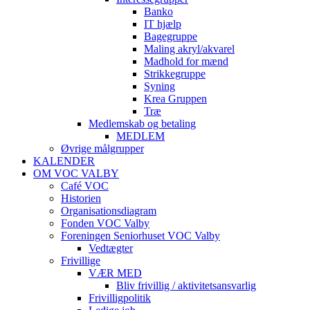
Banko
IT hjælp
Bagegruppe
Maling akryl/akvarel
Madhold for mænd
Strikkegruppe
Syning
Krea Gruppen
Træ
Medlemskab og betaling
MEDLEM
Øvrige målgrupper
KALENDER
OM VOC VALBY
Café VOC
Historien
Organisationsdiagram
Fonden VOC Valby
Foreningen Seniorhuset VOC Valby
Vedtægter
Frivillige
VÆR MED
Bliv frivillig / aktivitetsansvarlig
Frivilligpolitik