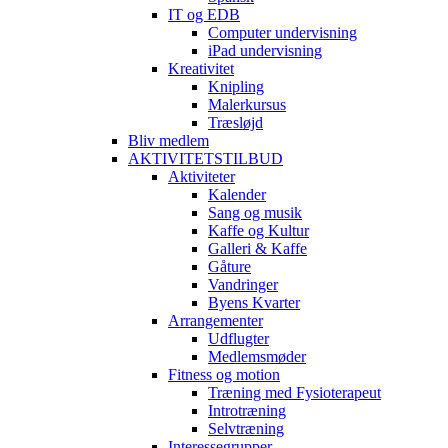
IT og EDB
Computer undervisning
iPad undervisning
Kreativitet
Knipling
Malerkursus
Træsløjd
Bliv medlem
AKTIVITETSTILBUD
Aktiviteter
Kalender
Sang og musik
Kaffe og Kultur
Galleri & Kaffe
Gåture
Vandringer
Byens Kvarter
Arrangementer
Udflugter
Medlemsmøder
Fitness og motion
Træning med Fysioterapeut
Introtræning
Selvtræning
Interessegrupper