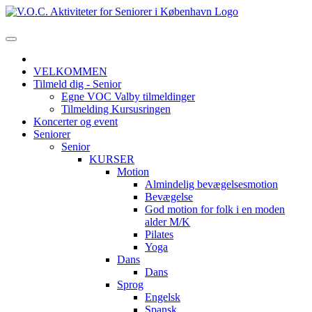
VELKOMMEN
Tilmeld dig - Senior
Egne VOC Valby tilmeldinger
Tilmelding Kursusringen
Koncerter og event
Seniorer
Senior
KURSER
Motion
Almindelig bevægelsesmotion
Bevægelse
God motion for folk i en moden
alder M/K
Pilates
Yoga
Dans
Dans
Sprog
Engelsk
Spansk