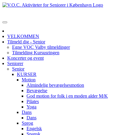
VELKOMMEN
Tilmeld dig - Senior
Egne VOC Valby tilmeldinger
Tilmelding Kursusringen
Koncerter og event
Seniorer
Senior
KURSER
Motion
Almindelig bevægelsesmotion
Bevægelse
God motion for folk i en moden alder M/K
Pilates
Yoga
Dans
Dans
Sprog
Engelsk
Spansk