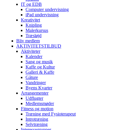
IT og EDB
Computer undervisning
iPad undervisning
Kreativitet
Knipling
Malerkursus
Træsløjd
Bliv medlem
AKTIVITETSTILBUD
Aktiviteter
Kalender
Sang og musik
Kaffe og Kultur
Galleri & Kaffe
Gåture
Vandringer
Byens Kvarter
Arrangementer
Udflugter
Medlemsmøder
Fitness og motion
Træning med Fysioterapeut
Introtræning
Selvtræning
Interessegrupper