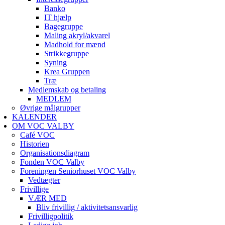
Banko
IT hjælp
Bagegruppe
Maling akryl/akvarel
Madhold for mænd
Strikkegruppe
Syning
Krea Gruppen
Træ
Medlemskab og betaling
MEDLEM
Øvrige målgrupper
KALENDER
OM VOC VALBY
Café VOC
Historien
Organisationsdiagram
Fonden VOC Valby
Foreningen Seniorhuset VOC Valby
Vedtægter
Frivillige
VÆR MED
Bliv frivillig / aktivitetsansvarlig
Frivilligpolitik