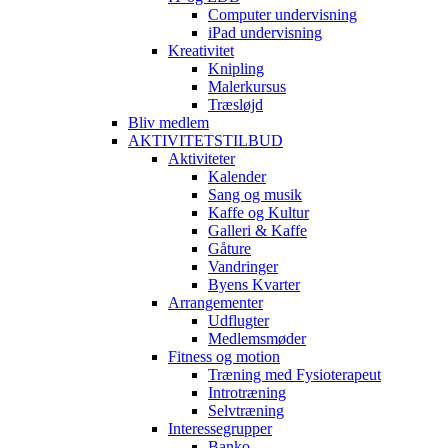
Computer undervisning
iPad undervisning
Kreativitet
Knipling
Malerkursus
Træsløjd
Bliv medlem
AKTIVITETSTILBUD
Aktiviteter
Kalender
Sang og musik
Kaffe og Kultur
Galleri & Kaffe
Gåture
Vandringer
Byens Kvarter
Arrangementer
Udflugter
Medlemsmøder
Fitness og motion
Træning med Fysioterapeut
Introtræning
Selvtræning
Interessegrupper
Banko