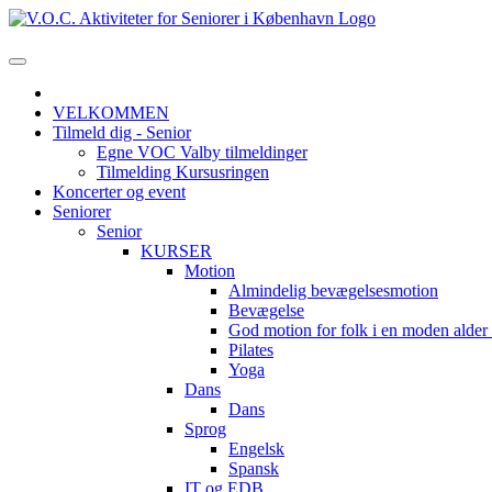
VELKOMMEN
Tilmeld dig - Senior
Egne VOC Valby tilmeldinger
Tilmelding Kursusringen
Koncerter og event
Seniorer
Senior
KURSER
Motion
Almindelig bevægelsesmotion
Bevægelse
God motion for folk i en moden alde
Pilates
Yoga
Dans
Dans
Sprog
Engelsk
Spansk
IT og EDB