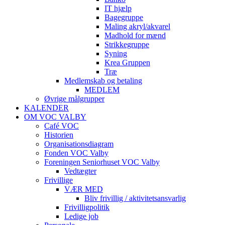
IT hjælp
Bagegruppe
Maling akryl/akvarel
Madhold for mænd
Strikkegruppe
Syning
Krea Gruppen
Træ
Medlemskab og betaling
MEDLEM
Øvrige målgrupper
KALENDER
OM VOC VALBY
Café VOC
Historien
Organisationsdiagram
Fonden VOC Valby
Foreningen Seniorhuset VOC Valby
Vedtægter
Frivillige
VÆR MED
Bliv frivillig / aktivitetsansvarlig
Frivilligpolitik
Ledige job