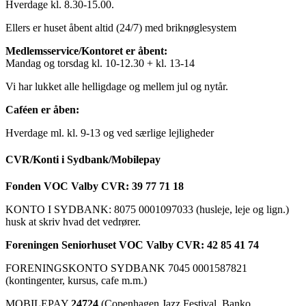
Hverdage kl. 8.30-15.00.
Ellers er huset åbent altid (24/7) med briknøglesystem
Medlemsservice/Kontoret er åbent:
Mandag og torsdag kl. 10-12.30 + kl. 13-14
Vi har lukket alle helligdage og mellem jul og nytår.
Caféen er åben:
Hverdage ml. kl. 9-13 og ved særlige lejligheder
CVR/Konti i Sydbank/Mobilepay
Fonden VOC Valby CVR: 39 77 71 18
KONTO I SYDBANK: 8075 0001097033 (husleje, leje og lign.)
husk at skriv hvad det vedrører.
Foreningen Seniorhuset VOC Valby CVR: 42 85 41 74
FORENINGSKONTO SYDBANK 7045 0001587821
(kontingenter, kursus, cafe m.m.)
MOBILEPAY
24724
(Copenhagen Jazz Festival, Banko,