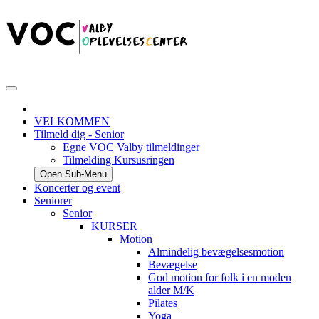
VELKOMMEN
Tilmeld dig - Senior
Egne VOC Valby tilmeldinger
Tilmelding Kursusringen
Open Sub-Menu
Koncerter og event
Seniorer
Senior
KURSER
Motion
Almindelig bevægelsesmotion
Bevægelse
God motion for folk i en moden
alder M/K
Pilates
Yoga