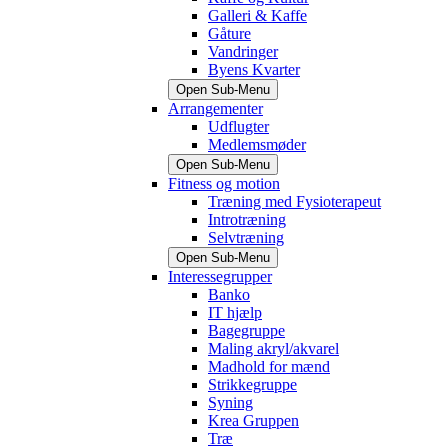
Galleri & Kaffe
Gåture
Vandringer
Byens Kvarter
Open Sub-Menu
Arrangementer
Udflugter
Medlemsmøder
Open Sub-Menu
Fitness og motion
Træning med Fysioterapeut
Introtræning
Selvtræning
Open Sub-Menu
Interessegrupper
Banko
IT hjælp
Bagegruppe
Maling akryl/akvarel
Madhold for mænd
Strikkegruppe
Syning
Krea Gruppen
Træ