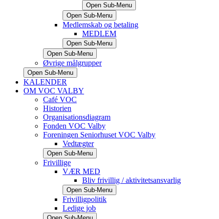
Open Sub-Menu
Open Sub-Menu
Medlemskab og betaling
MEDLEM
Open Sub-Menu
Open Sub-Menu
Øvrige målgrupper
Open Sub-Menu
KALENDER
OM VOC VALBY
Café VOC
Historien
Organisationsdiagram
Fonden VOC Valby
Foreningen Seniorhuset VOC Valby
Vedtægter
Open Sub-Menu
Frivillige
VÆR MED
Bliv frivillig / aktivitetsansvarlig
Open Sub-Menu
Frivilligpolitik
Ledige job
Open Sub-Menu