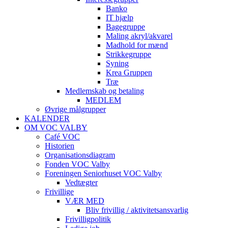
Banko
IT hjælp
Bagegruppe
Maling akryl/akvarel
Madhold for mænd
Strikkegruppe
Syning
Krea Gruppen
Træ
Medlemskab og betaling
MEDLEM
Øvrige målgrupper
KALENDER
OM VOC VALBY
Café VOC
Historien
Organisationsdiagram
Fonden VOC Valby
Foreningen Seniorhuset VOC Valby
Vedtægter
Frivillige
VÆR MED
Bliv frivillig / aktivitetsansvarlig
Frivilligpolitik