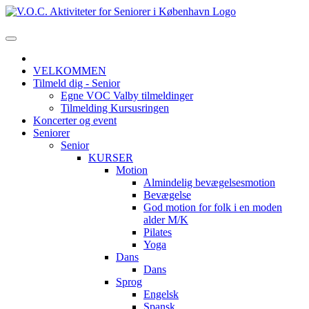
VELKOMMEN
Tilmeld dig - Senior
Egne VOC Valby tilmeldinger
Tilmelding Kursusringen
Koncerter og event
Seniorer
Senior
KURSER
Motion
Almindelig bevægelsesmotion
Bevægelse
God motion for folk i en moden
alder M/K
Pilates
Yoga
Dans
Dans
Sprog
Engelsk
Spansk