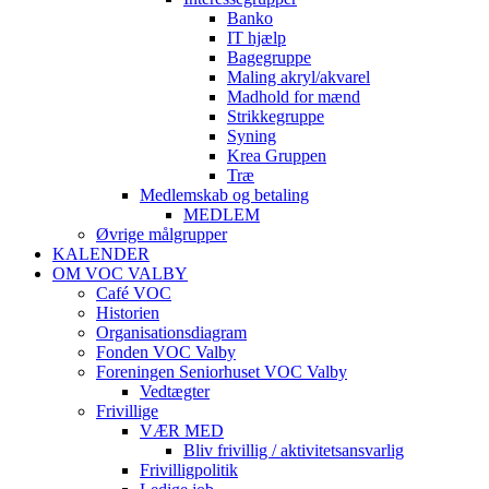
Banko
IT hjælp
Bagegruppe
Maling akryl/akvarel
Madhold for mænd
Strikkegruppe
Syning
Krea Gruppen
Træ
Medlemskab og betaling
MEDLEM
Øvrige målgrupper
KALENDER
OM VOC VALBY
Café VOC
Historien
Organisationsdiagram
Fonden VOC Valby
Foreningen Seniorhuset VOC Valby
Vedtægter
Frivillige
VÆR MED
Bliv frivillig / aktivitetsansvarlig
Frivilligpolitik