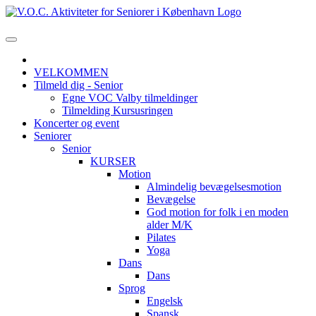
VELKOMMEN
Tilmeld dig - Senior
Egne VOC Valby tilmeldinger
Tilmelding Kursusringen
Koncerter og event
Seniorer
Senior
KURSER
Motion
Almindelig bevægelsesmotion
Bevægelse
God motion for folk i en moden
alder M/K
Pilates
Yoga
Dans
Dans
Sprog
Engelsk
Spansk