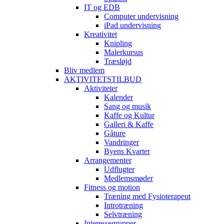
IT og EDB
Computer undervisning
iPad undervisning
Kreativitet
Knipling
Malerkursus
Træsløjd
Bliv medlem
AKTIVITETSTILBUD
Aktiviteter
Kalender
Sang og musik
Kaffe og Kultur
Galleri & Kaffe
Gåture
Vandringer
Byens Kvarter
Arrangementer
Udflugter
Medlemsmøder
Fitness og motion
Træning med Fysioterapeut
Introtræning
Selvtræning
Interessegrupper