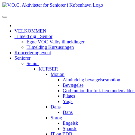
VELKOMMEN
Tilmeld dig - Senior
Egne VOC Valby tilmeldinger
Tilmelding Kursusringen
Koncerter og event
Seniorer
Senior
KURSER
Motion
Almindelig bevægelsesmotion
Bevægelse
God motion for folk i en moden alde
Pilates
Yoga
Dans
Dans
Sprog
Engelsk
Spansk
IT og EDB