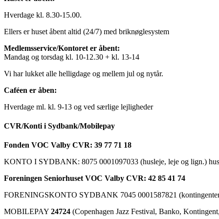
Hverdage kl. 8.30-15.00.
Ellers er huset åbent altid (24/7) med briknøglesystem
Medlemsservice/Kontoret er åbent:
Mandag og torsdag kl. 10-12.30 + kl. 13-14
Vi har lukket alle helligdage og mellem jul og nytår.
Caféen er åben:
Hverdage ml. kl. 9-13 og ved særlige lejligheder
CVR/Konti i Sydbank/Mobilepay
Fonden VOC Valby CVR: 39 77 71 18
KONTO I SYDBANK: 8075 0001097033 (husleje, leje og lign.) husk a
Foreningen Seniorhuset VOC Valby CVR: 42 85 41 74
FORENINGSKONTO SYDBANK 7045 0001587821 (kontingenter, ku
MOBILEPAY
24724
(Copenhagen Jazz Festival, Banko, Kontingent, C