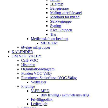
IT hjælp
Bagegruppe
Maling akryl/akvarel
Madhold for mænd
Strikkegruppe
Syning
Krea Gruppen
Træ
Medlemskab og betaling
MEDLEM
Øvrige målgrupper
KALENDER
OM VOC VALBY
Café VOC
Historien
Organisationsdiagram
Fonden VOC Valby
Foreningen Seniorhuset VOC Valby
Vedtægter
Frivillige
VÆR MED
Bliv frivillig / aktivitetsansvarlig
Frivilligpolitik
Ledige job