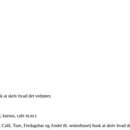
t skriv hvad det vedrører.
rsus, cafe m.m.)
afé, Ture, Fredagsbar og Andet ift. seniorhuset) husk at skriv hvad de