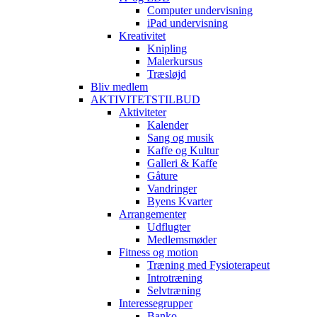
Computer undervisning
iPad undervisning
Kreativitet
Knipling
Malerkursus
Træsløjd
Bliv medlem
AKTIVITETSTILBUD
Aktiviteter
Kalender
Sang og musik
Kaffe og Kultur
Galleri & Kaffe
Gåture
Vandringer
Byens Kvarter
Arrangementer
Udflugter
Medlemsmøder
Fitness og motion
Træning med Fysioterapeut
Introtræning
Selvtræning
Interessegrupper
Banko