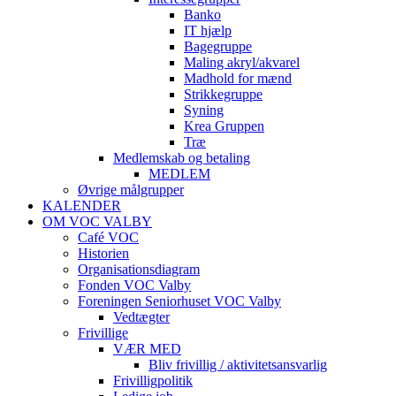
Banko
IT hjælp
Bagegruppe
Maling akryl/akvarel
Madhold for mænd
Strikkegruppe
Syning
Krea Gruppen
Træ
Medlemskab og betaling
MEDLEM
Øvrige målgrupper
KALENDER
OM VOC VALBY
Café VOC
Historien
Organisationsdiagram
Fonden VOC Valby
Foreningen Seniorhuset VOC Valby
Vedtægter
Frivillige
VÆR MED
Bliv frivillig / aktivitetsansvarlig
Frivilligpolitik