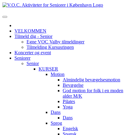
VELKOMMEN
Tilmeld dig - Senior
Egne VOC Valby tilmeldinger
Tilmelding Kursusringen
Koncerter og event
Seniorer
Senior
KURSER
Motion
Almindelig bevægelsesmotion
Bevægelse
God motion for folk i en moden
alder M/K
Pilates
Yoga
Dans
Dans
Sprog
Engelsk
Spansk