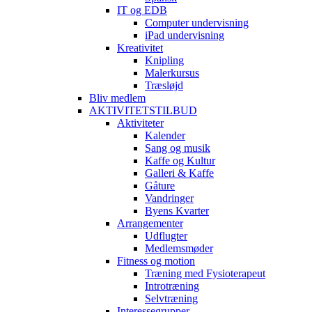
IT og EDB
Computer undervisning
iPad undervisning
Kreativitet
Knipling
Malerkursus
Træsløjd
Bliv medlem
AKTIVITETSTILBUD
Aktiviteter
Kalender
Sang og musik
Kaffe og Kultur
Galleri & Kaffe
Gåture
Vandringer
Byens Kvarter
Arrangementer
Udflugter
Medlemsmøder
Fitness og motion
Træning med Fysioterapeut
Introtræning
Selvtræning
Interessegrupper