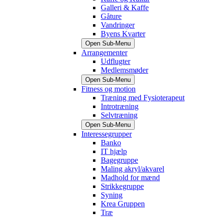
Galleri & Kaffe
Gåture
Vandringer
Byens Kvarter
Open Sub-Menu
Arrangementer
Udflugter
Medlemsmøder
Open Sub-Menu
Fitness og motion
Træning med Fysioterapeut
Introtræning
Selvtræning
Open Sub-Menu
Interessegrupper
Banko
IT hjælp
Bagegruppe
Maling akryl/akvarel
Madhold for mænd
Strikkegruppe
Syning
Krea Gruppen
Træ