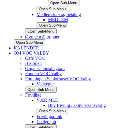
Open Sub-Menu
Open Sub-Menu
Medlemskab og betaling
MEDLEM
Open Sub-Menu
Open Sub-Menu
Øvrige målgrupper
Open Sub-Menu
KALENDER
OM VOC VALBY
Café VOC
Historien
Organisationsdiagram
Fonden VOC Valby
Foreningen Seniorhuset VOC Valby
Vedtægter
Open Sub-Menu
Frivillige
VÆR MED
Bliv frivillig / aktivitetsansvarlig
Open Sub-Menu
Frivilligpolitik
Ledige job
Open Sub-Menu