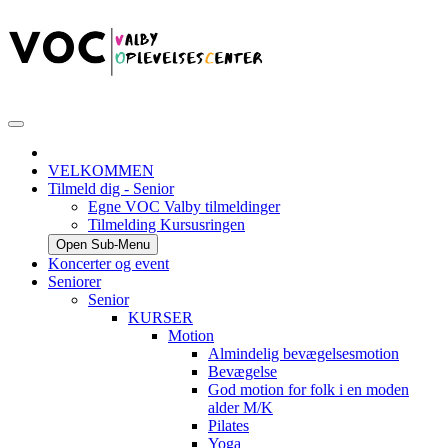
VELKOMMEN
Tilmeld dig - Senior
Egne VOC Valby tilmeldinger
Tilmelding Kursusringen
Open Sub-Menu
Koncerter og event
Seniorer
Senior
KURSER
Motion
Almindelig bevægelsesmotion
Bevægelse
God motion for folk i en moden
alder M/K
Pilates
Yoga