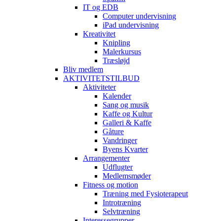
IT og EDB
Computer undervisning
iPad undervisning
Kreativitet
Knipling
Malerkursus
Træsløjd
Bliv medlem
AKTIVITETSTILBUD
Aktiviteter
Kalender
Sang og musik
Kaffe og Kultur
Galleri & Kaffe
Gåture
Vandringer
Byens Kvarter
Arrangementer
Udflugter
Medlemsmøder
Fitness og motion
Træning med Fysioterapeut
Introtræning
Selvtræning
Interessegrupper