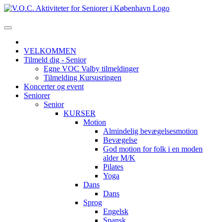
VELKOMMEN
Tilmeld dig - Senior
Egne VOC Valby tilmeldinger
Tilmelding Kursusringen
Koncerter og event
Seniorer
Senior
KURSER
Motion
Almindelig bevægelsesmotion
Bevægelse
God motion for folk i en moden
alder M/K
Pilates
Yoga
Dans
Dans
Sprog
Engelsk
Spansk