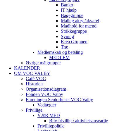
Banko
IT hjælp
Bagegruppe
Maling akryl/akvarel
Madhold for mænd
Strikkegruppe
Syning
Krea Gruppen
Træ
Medlemskab og betaling
MEDLEM
Øvrige målgrupper
KALENDER
OM VOC VALBY
Café VOC
Historien
Organisationsdiagram
Fonden VOC Valby
Foreningen Seniorhuset VOC Valby
Vedtægter
Frivillige
VÆR MED
Bliv frivillig / aktivitetsansvarlig
Frivilligpolitik