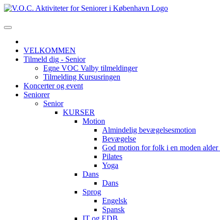
VELKOMMEN
Tilmeld dig - Senior
Egne VOC Valby tilmeldinger
Tilmelding Kursusringen
Koncerter og event
Seniorer
Senior
KURSER
Motion
Almindelig bevægelsesmotion
Bevægelse
God motion for folk i en moden alde
Pilates
Yoga
Dans
Dans
Sprog
Engelsk
Spansk
IT og EDB