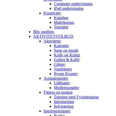
Computer undervisning
iPad undervisning
Kreativitet
Knipling
Malerkursus
Træsløjd
Bliv medlem
AKTIVITETSTILBUD
Aktiviteter
Kalender
Sang og musik
Kaffe og Kultur
Galleri & Kaffe
Gåture
Vandringer
Byens Kvarter
Arrangementer
Udflugter
Medlemsmøder
Fitness og motion
Træning med Fysioterapeut
Introtræning
Selvtræning
Interessegrupper
Banko