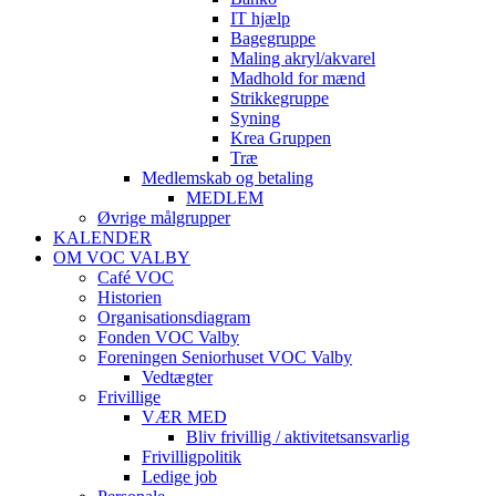
IT hjælp
Bagegruppe
Maling akryl/akvarel
Madhold for mænd
Strikkegruppe
Syning
Krea Gruppen
Træ
Medlemskab og betaling
MEDLEM
Øvrige målgrupper
KALENDER
OM VOC VALBY
Café VOC
Historien
Organisationsdiagram
Fonden VOC Valby
Foreningen Seniorhuset VOC Valby
Vedtægter
Frivillige
VÆR MED
Bliv frivillig / aktivitetsansvarlig
Frivilligpolitik
Ledige job