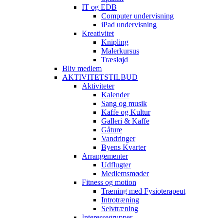
IT og EDB
Computer undervisning
iPad undervisning
Kreativitet
Knipling
Malerkursus
Træsløjd
Bliv medlem
AKTIVITETSTILBUD
Aktiviteter
Kalender
Sang og musik
Kaffe og Kultur
Galleri & Kaffe
Gåture
Vandringer
Byens Kvarter
Arrangementer
Udflugter
Medlemsmøder
Fitness og motion
Træning med Fysioterapeut
Introtræning
Selvtræning
Interessegrupper