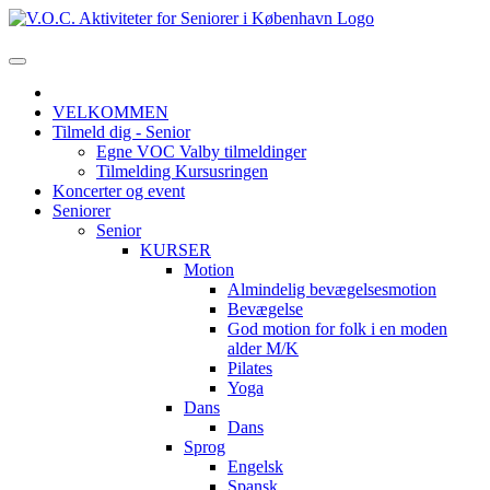
VELKOMMEN
Tilmeld dig - Senior
Egne VOC Valby tilmeldinger
Tilmelding Kursusringen
Koncerter og event
Seniorer
Senior
KURSER
Motion
Almindelig bevægelsesmotion
Bevægelse
God motion for folk i en moden
alder M/K
Pilates
Yoga
Dans
Dans
Sprog
Engelsk
Spansk