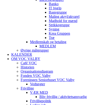
Banko
IT hjælp
Bagegruppe
Maling akryl/akvarel
Madhold for mænd
Strikkegruppe
Syning
Krea Gruppen
Træ
Medlemskab og betaling
MEDLEM
Øvrige målgrupper
KALENDER
OM VOC VALBY
Café VOC
Historien
Organisationsdiagram
Fonden VOC Valby
Foreningen Seniorhuset VOC Valby
Vedtægter
Frivillige
VÆR MED
Bliv frivillig / aktivitetsansvarlig
Frivilligpolitik