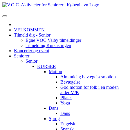
VELKOMMEN
Tilmeld dig - Senior
Egne VOC Valby tilmeldinger
Tilmelding Kursusringen
Koncerter og event
Seniorer
Senior
KURSER
Motion
Almindelig bevægelsesmotion
Bevægelse
God motion for folk i en moden
alder M/K
Pilates
Yoga
Dans
Dans
Sprog
Engelsk
Spansk