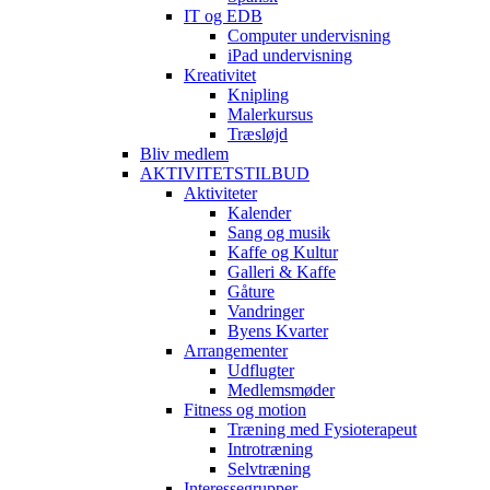
IT og EDB
Computer undervisning
iPad undervisning
Kreativitet
Knipling
Malerkursus
Træsløjd
Bliv medlem
AKTIVITETSTILBUD
Aktiviteter
Kalender
Sang og musik
Kaffe og Kultur
Galleri & Kaffe
Gåture
Vandringer
Byens Kvarter
Arrangementer
Udflugter
Medlemsmøder
Fitness og motion
Træning med Fysioterapeut
Introtræning
Selvtræning
Interessegrupper