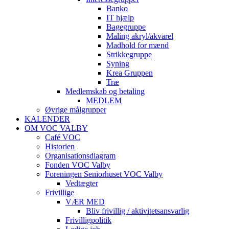
Banko
IT hjælp
Bagegruppe
Maling akryl/akvarel
Madhold for mænd
Strikkegruppe
Syning
Krea Gruppen
Træ
Medlemskab og betaling
MEDLEM
Øvrige målgrupper
KALENDER
OM VOC VALBY
Café VOC
Historien
Organisationsdiagram
Fonden VOC Valby
Foreningen Seniorhuset VOC Valby
Vedtægter
Frivillige
VÆR MED
Bliv frivillig / aktivitetsansvarlig
Frivilligpolitik