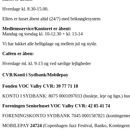
Hverdage kl. 8.30-15.00.
Ellers er huset åbent altid (24/7) med briknøglesystem
Medlemsservice/Kontoret er åbent:
Mandag og torsdag kl. 10-12.30 + kl. 13-14
Vi har lukket alle helligdage og mellem jul og nytår.
Caféen er åben:
Hverdage ml. kl. 9-13 og ved særlige lejligheder
CVR/Konti i Sydbank/Mobilepay
Fonden VOC Valby CVR: 39 77 71 18
KONTO I SYDBANK: 8075 0001097033 (husleje, leje og lign.) husk a
Foreningen Seniorhuset VOC Valby CVR: 42 85 41 74
FORENINGSKONTO SYDBANK 7045 0001587821 (kontingenter, ku
MOBILEPAY
24724
(Copenhagen Jazz Festival, Banko, Kontingent, C