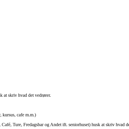
t skriv hvad det vedrører.
rsus, cafe m.m.)
afé, Ture, Fredagsbar og Andet ift. seniorhuset) husk at skriv hvad de