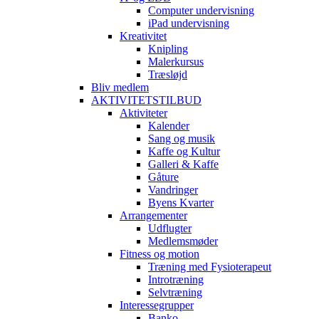
Computer undervisning
iPad undervisning
Kreativitet
Knipling
Malerkursus
Træsløjd
Bliv medlem
AKTIVITETSTILBUD
Aktiviteter
Kalender
Sang og musik
Kaffe og Kultur
Galleri & Kaffe
Gåture
Vandringer
Byens Kvarter
Arrangementer
Udflugter
Medlemsmøder
Fitness og motion
Træning med Fysioterapeut
Introtræning
Selvtræning
Interessegrupper
Banko