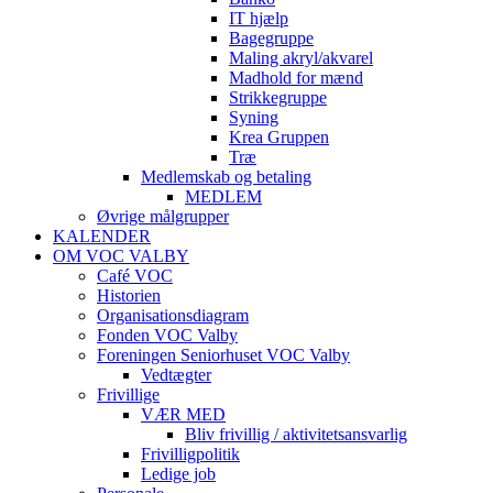
IT hjælp
Bagegruppe
Maling akryl/akvarel
Madhold for mænd
Strikkegruppe
Syning
Krea Gruppen
Træ
Medlemskab og betaling
MEDLEM
Øvrige målgrupper
KALENDER
OM VOC VALBY
Café VOC
Historien
Organisationsdiagram
Fonden VOC Valby
Foreningen Seniorhuset VOC Valby
Vedtægter
Frivillige
VÆR MED
Bliv frivillig / aktivitetsansvarlig
Frivilligpolitik
Ledige job