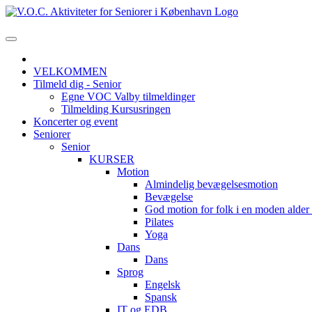
VELKOMMEN
Tilmeld dig - Senior
Egne VOC Valby tilmeldinger
Tilmelding Kursusringen
Koncerter og event
Seniorer
Senior
KURSER
Motion
Almindelig bevægelsesmotion
Bevægelse
God motion for folk i en moden alde
Pilates
Yoga
Dans
Dans
Sprog
Engelsk
Spansk
IT og EDB