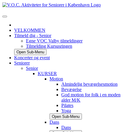
VELKOMMEN
Tilmeld dig - Senior
Egne VOC Valby tilmeldinger
Tilmelding Kursusringen
Open Sub-Menu
Koncerter og event
Seniorer
Senior
KURSER
Motion
Almindelig bevægelsesmotion
Bevægelse
God motion for folk i en moden
alder M/K
Pilates
Yoga
Open Sub-Menu
Dans
Dans