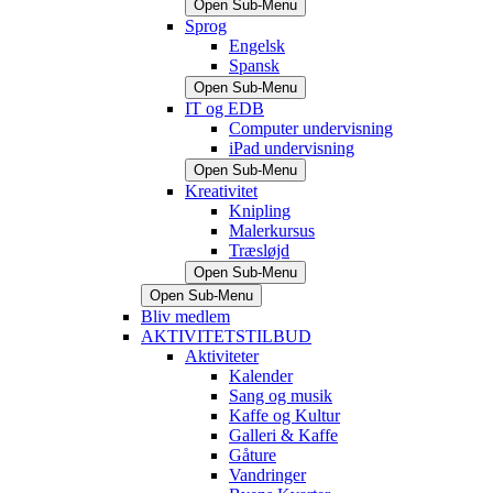
Open Sub-Menu
Sprog
Engelsk
Spansk
Open Sub-Menu
IT og EDB
Computer undervisning
iPad undervisning
Open Sub-Menu
Kreativitet
Knipling
Malerkursus
Træsløjd
Open Sub-Menu
Open Sub-Menu
Bliv medlem
AKTIVITETSTILBUD
Aktiviteter
Kalender
Sang og musik
Kaffe og Kultur
Galleri & Kaffe
Gåture
Vandringer