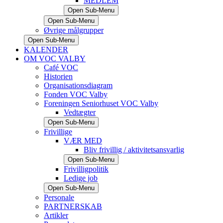
MEDLEM
Open Sub-Menu
Open Sub-Menu
Øvrige målgrupper
Open Sub-Menu
KALENDER
OM VOC VALBY
Café VOC
Historien
Organisationsdiagram
Fonden VOC Valby
Foreningen Seniorhuset VOC Valby
Vedtægter
Open Sub-Menu
Frivillige
VÆR MED
Bliv frivillig / aktivitetsansvarlig
Open Sub-Menu
Frivilligpolitik
Ledige job
Open Sub-Menu
Personale
PARTNERSKAB
Artikler