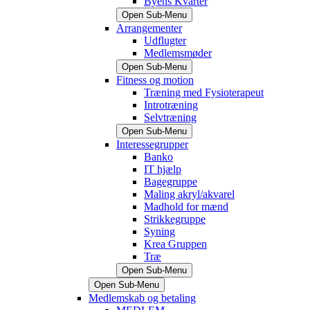
Byens Kvarter
Open Sub-Menu
Arrangementer
Udflugter
Medlemsmøder
Open Sub-Menu
Fitness og motion
Træning med Fysioterapeut
Introtræning
Selvtræning
Open Sub-Menu
Interessegrupper
Banko
IT hjælp
Bagegruppe
Maling akryl/akvarel
Madhold for mænd
Strikkegruppe
Syning
Krea Gruppen
Træ
Open Sub-Menu
Open Sub-Menu
Medlemskab og betaling