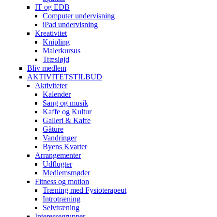
IT og EDB
Computer undervisning
iPad undervisning
Kreativitet
Knipling
Malerkursus
Træsløjd
Bliv medlem
AKTIVITETSTILBUD
Aktiviteter
Kalender
Sang og musik
Kaffe og Kultur
Galleri & Kaffe
Gåture
Vandringer
Byens Kvarter
Arrangementer
Udflugter
Medlemsmøder
Fitness og motion
Træning med Fysioterapeut
Introtræning
Selvtræning
Interessegrupper