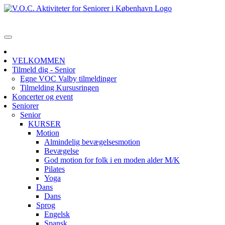
VELKOMMEN
Tilmeld dig - Senior
Egne VOC Valby tilmeldinger
Tilmelding Kursusringen
Koncerter og event
Seniorer
Senior
KURSER
Motion
Almindelig bevægelsesmotion
Bevægelse
God motion for folk i en moden alder M/K
Pilates
Yoga
Dans
Dans
Sprog
Engelsk
Spansk