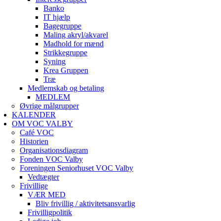
Banko
IT hjælp
Bagegruppe
Maling akryl/akvarel
Madhold for mænd
Strikkegruppe
Syning
Krea Gruppen
Træ
Medlemskab og betaling
MEDLEM
Øvrige målgrupper
KALENDER
OM VOC VALBY
Café VOC
Historien
Organisationsdiagram
Fonden VOC Valby
Foreningen Seniorhuset VOC Valby
Vedtægter
Frivillige
VÆR MED
Bliv frivillig / aktivitetsansvarlig
Frivilligpolitik