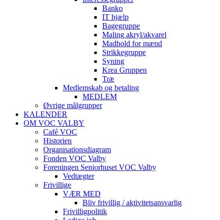
Banko
IT hjælp
Bagegruppe
Maling akryl/akvarel
Madhold for mænd
Strikkegruppe
Syning
Krea Gruppen
Træ
Medlemskab og betaling
MEDLEM
Øvrige målgrupper
KALENDER
OM VOC VALBY
Café VOC
Historien
Organisationsdiagram
Fonden VOC Valby
Foreningen Seniorhuset VOC Valby
Vedtægter
Frivillige
VÆR MED
Bliv frivillig / aktivitetsansvarlig
Frivilligpolitik