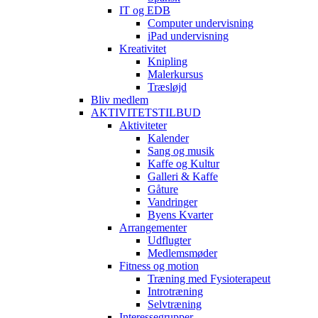
IT og EDB
Computer undervisning
iPad undervisning
Kreativitet
Knipling
Malerkursus
Træsløjd
Bliv medlem
AKTIVITETSTILBUD
Aktiviteter
Kalender
Sang og musik
Kaffe og Kultur
Galleri & Kaffe
Gåture
Vandringer
Byens Kvarter
Arrangementer
Udflugter
Medlemsmøder
Fitness og motion
Træning med Fysioterapeut
Introtræning
Selvtræning
Interessegrupper