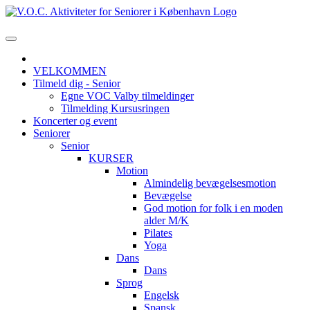
VELKOMMEN
Tilmeld dig - Senior
Egne VOC Valby tilmeldinger
Tilmelding Kursusringen
Koncerter og event
Seniorer
Senior
KURSER
Motion
Almindelig bevægelsesmotion
Bevægelse
God motion for folk i en moden
alder M/K
Pilates
Yoga
Dans
Dans
Sprog
Engelsk
Spansk