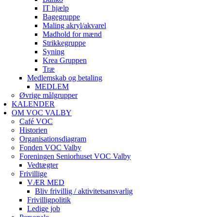
IT hjælp
Bagegruppe
Maling akryl/akvarel
Madhold for mænd
Strikkegruppe
Syning
Krea Gruppen
Træ
Medlemskab og betaling
MEDLEM
Øvrige målgrupper
KALENDER
OM VOC VALBY
Café VOC
Historien
Organisationsdiagram
Fonden VOC Valby
Foreningen Seniorhuset VOC Valby
Vedtægter
Frivillige
VÆR MED
Bliv frivillig / aktivitetsansvarlig
Frivilligpolitik
Ledige job