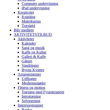
Computer undervisning
iPad undervisning
Kreativitet
Knipling
Malerkursus
Træsløjd
Bliv medlem
AKTIVITETSTILBUD
Aktiviteter
Kalender
Sang og musik
Kaffe og Kultur
Galleri & Kaffe
Gåture
Vandringer
Byens Kvarter
Arrangementer
Udflugter
Medlemsmøder
Fitness og motion
Træning med Fysioterapeut
Introtræning
Selvtræning
Interessegrupper
Banko