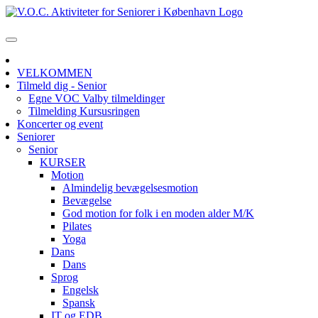
VELKOMMEN
Tilmeld dig - Senior
Egne VOC Valby tilmeldinger
Tilmelding Kursusringen
Koncerter og event
Seniorer
Senior
KURSER
Motion
Almindelig bevægelsesmotion
Bevægelse
God motion for folk i en moden alder M/K
Pilates
Yoga
Dans
Dans
Sprog
Engelsk
Spansk
IT og EDB