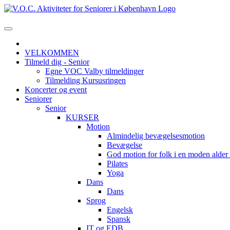
VELKOMMEN
Tilmeld dig - Senior
Egne VOC Valby tilmeldinger
Tilmelding Kursusringen
Koncerter og event
Seniorer
Senior
KURSER
Motion
Almindelig bevægelsesmotion
Bevægelse
God motion for folk i en moden alde
Pilates
Yoga
Dans
Dans
Sprog
Engelsk
Spansk
IT og EDB