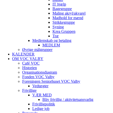
IT hjælp
Bagegruppe
Maling akryl/akvarel
Madhold for mænd
Strikkegruppe
Syning
Krea Gruppen
Træ
Medlemskab og betaling
MEDLEM
Øvrige målgrupper
KALENDER
OM VOC VALBY
Café VOC
Historien
Organisationsdiagram
Fonden VOC Valby
Foreningen Seniorhuset VOC Valby
Vedtægter
Frivillige
VÆR MED
Bliv frivillig / aktivitetsansvarlig
Frivilligpolitik
Ledige job