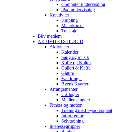
Computer undervisning
iPad undervisning
Kreativitet
Knipling
Malerkursus
Træsløjd
Bliv medlem
AKTIVITETSTILBUD
Aktiviteter
Kalender
Sang og musik
Kaffe og Kultur
Galleri & Kaffe
Gåture
Vandringer
Byens Kvarter
Arrangementer
Udflugter
Medlemsmøder
Fitness og motion
Træning med Fysioterapeut
Introtræning
Selvtræning
Interessegrupper
Banko