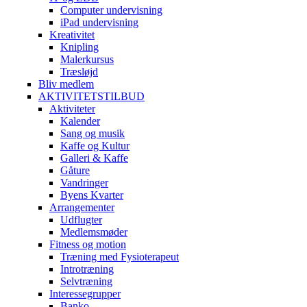
Computer undervisning
iPad undervisning
Kreativitet
Knipling
Malerkursus
Træsløjd
Bliv medlem
AKTIVITETSTILBUD
Aktiviteter
Kalender
Sang og musik
Kaffe og Kultur
Galleri & Kaffe
Gåture
Vandringer
Byens Kvarter
Arrangementer
Udflugter
Medlemsmøder
Fitness og motion
Træning med Fysioterapeut
Introtræning
Selvtræning
Interessegrupper
Banko