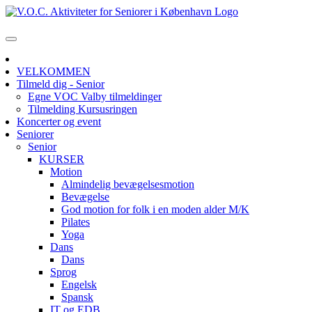
VELKOMMEN
Tilmeld dig - Senior
Egne VOC Valby tilmeldinger
Tilmelding Kursusringen
Koncerter og event
Seniorer
Senior
KURSER
Motion
Almindelig bevægelsesmotion
Bevægelse
God motion for folk i en moden alder M/K
Pilates
Yoga
Dans
Dans
Sprog
Engelsk
Spansk
IT og EDB