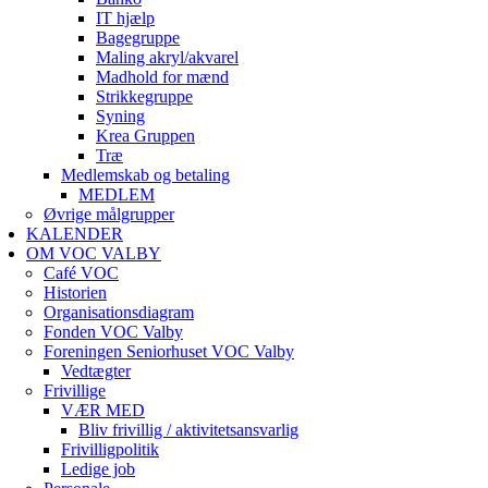
IT hjælp
Bagegruppe
Maling akryl/akvarel
Madhold for mænd
Strikkegruppe
Syning
Krea Gruppen
Træ
Medlemskab og betaling
MEDLEM
Øvrige målgrupper
KALENDER
OM VOC VALBY
Café VOC
Historien
Organisationsdiagram
Fonden VOC Valby
Foreningen Seniorhuset VOC Valby
Vedtægter
Frivillige
VÆR MED
Bliv frivillig / aktivitetsansvarlig
Frivilligpolitik
Ledige job