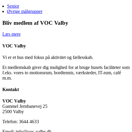
Senior
Øvrige målgrupper
Bliv medlem af VOC Valby
Læs mere
VOC Valby
Vi er et hus med fokus på aktivitet og fællesskab.
Et medlemskab giver dig mulighed for at bruge husets faciliteter som
f.eks. vores to motionsrum, bordtennis, værksteder, IT-rum, café
m.m.
Kontakt
VOC Valby
Gammel Jernbanevej 25
2500 Valby
Telefon: 3644 4633
Email: info@voc-valby.dk