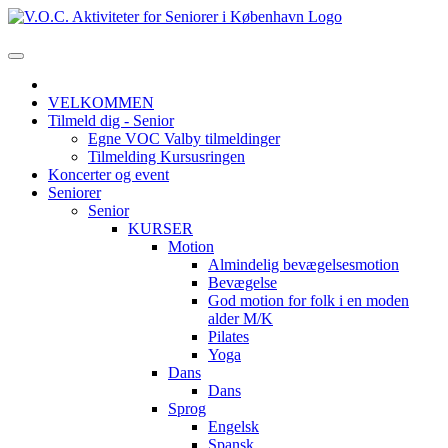
VELKOMMEN
Tilmeld dig - Senior
Egne VOC Valby tilmeldinger
Tilmelding Kursusringen
Koncerter og event
Seniorer
Senior
KURSER
Motion
Almindelig bevægelsesmotion
Bevægelse
God motion for folk i en moden
alder M/K
Pilates
Yoga
Dans
Dans
Sprog
Engelsk
Spansk