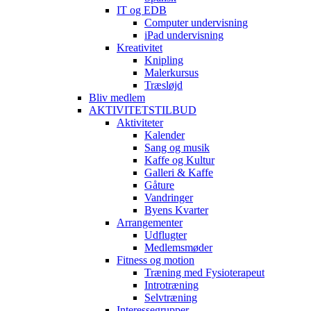
IT og EDB
Computer undervisning
iPad undervisning
Kreativitet
Knipling
Malerkursus
Træsløjd
Bliv medlem
AKTIVITETSTILBUD
Aktiviteter
Kalender
Sang og musik
Kaffe og Kultur
Galleri & Kaffe
Gåture
Vandringer
Byens Kvarter
Arrangementer
Udflugter
Medlemsmøder
Fitness og motion
Træning med Fysioterapeut
Introtræning
Selvtræning
Interessegrupper