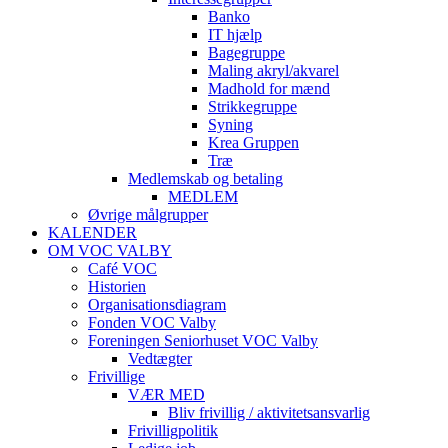
Banko
IT hjælp
Bagegruppe
Maling akryl/akvarel
Madhold for mænd
Strikkegruppe
Syning
Krea Gruppen
Træ
Medlemskab og betaling
MEDLEM
Øvrige målgrupper
KALENDER
OM VOC VALBY
Café VOC
Historien
Organisationsdiagram
Fonden VOC Valby
Foreningen Seniorhuset VOC Valby
Vedtægter
Frivillige
VÆR MED
Bliv frivillig / aktivitetsansvarlig
Frivilligpolitik