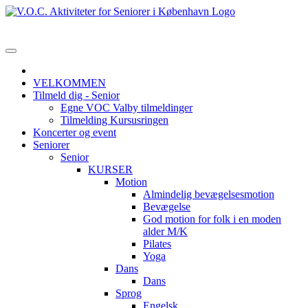
VELKOMMEN
Tilmeld dig - Senior
Egne VOC Valby tilmeldinger
Tilmelding Kursusringen
Koncerter og event
Seniorer
Senior
KURSER
Motion
Almindelig bevægelsesmotion
Bevægelse
God motion for folk i en moden
alder M/K
Pilates
Yoga
Dans
Dans
Sprog
Engelsk