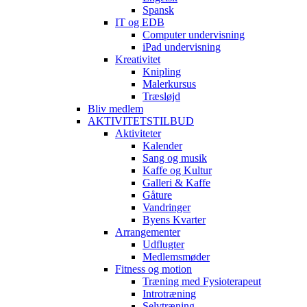
Spansk
IT og EDB
Computer undervisning
iPad undervisning
Kreativitet
Knipling
Malerkursus
Træsløjd
Bliv medlem
AKTIVITETSTILBUD
Aktiviteter
Kalender
Sang og musik
Kaffe og Kultur
Galleri & Kaffe
Gåture
Vandringer
Byens Kvarter
Arrangementer
Udflugter
Medlemsmøder
Fitness og motion
Træning med Fysioterapeut
Introtræning
Selvtræning