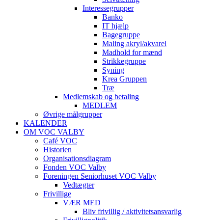
Interessegrupper
Banko
IT hjælp
Bagegruppe
Maling akryl/akvarel
Madhold for mænd
Strikkegruppe
Syning
Krea Gruppen
Træ
Medlemskab og betaling
MEDLEM
Øvrige målgrupper
KALENDER
OM VOC VALBY
Café VOC
Historien
Organisationsdiagram
Fonden VOC Valby
Foreningen Seniorhuset VOC Valby
Vedtægter
Frivillige
VÆR MED
Bliv frivillig / aktivitetsansvarlig