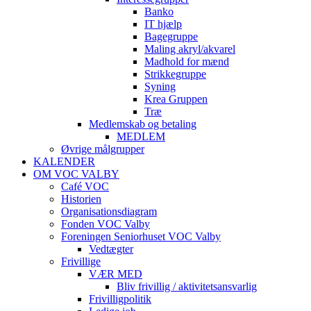
Banko
IT hjælp
Bagegruppe
Maling akryl/akvarel
Madhold for mænd
Strikkegruppe
Syning
Krea Gruppen
Træ
Medlemskab og betaling
MEDLEM
Øvrige målgrupper
KALENDER
OM VOC VALBY
Café VOC
Historien
Organisationsdiagram
Fonden VOC Valby
Foreningen Seniorhuset VOC Valby
Vedtægter
Frivillige
VÆR MED
Bliv frivillig / aktivitetsansvarlig
Frivilligpolitik