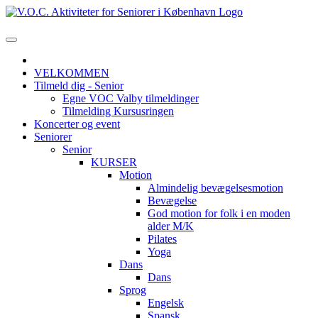
VELKOMMEN
Tilmeld dig - Senior
Egne VOC Valby tilmeldinger
Tilmelding Kursusringen
Koncerter og event
Seniorer
Senior
KURSER
Motion
Almindelig bevægelsesmotion
Bevægelse
God motion for folk i en moden
alder M/K
Pilates
Yoga
Dans
Dans
Sprog
Engelsk
Spansk