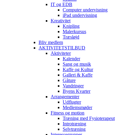
IT og EDB
Computer undervisning
iPad undervisning
Kreativitet
Knipling
Malerkursus
Træsløjd
Bliv medlem
AKTIVITETSTILBUD
Aktiviteter
Kalender
Sang og musik
Kaffe og Kultur
Galleri & Kaffe
Gåture
Vandringer
Byens Kvarter
Arrangementer
Udflugter
Medlemsmøder
Fitness og motion
Træning med Fysioterapeut
Introtræning
Selvtræning
Interessegrupper