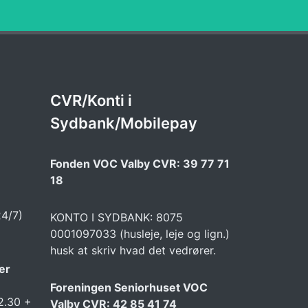
CVR/Konti i
Sydbank/Mobilepay
Fonden VOC Valby CVR: 39 77 71
18
24/7)
KONTO I SYDBANK: 8075
0001097033 (husleje, leje og lign.)
husk at skriv hvad det vedrører.
er
Foreningen Seniorhuset VOC
2.30 +
Valby CVR: 42 85 41 74