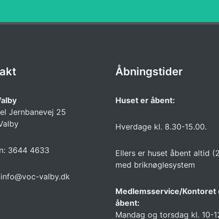
akt
Åbningstider
alby
Huset er åbent:
l Jernbanevej 25
Valby
Hverdage kl. 8.30-15.00.
on: 3644 4633
Ellers er huset åbent altid (
med briknøglesystem
 info@voc-valby.dk
Medlemsservice/Kontoret 
åbent:
Mandag og torsdag kl. 10-1