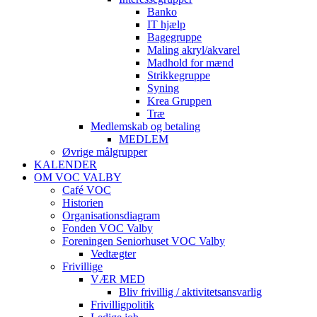
Banko
IT hjælp
Bagegruppe
Maling akryl/akvarel
Madhold for mænd
Strikkegruppe
Syning
Krea Gruppen
Træ
Medlemskab og betaling
MEDLEM
Øvrige målgrupper
KALENDER
OM VOC VALBY
Café VOC
Historien
Organisationsdiagram
Fonden VOC Valby
Foreningen Seniorhuset VOC Valby
Vedtægter
Frivillige
VÆR MED
Bliv frivillig / aktivitetsansvarlig
Frivilligpolitik