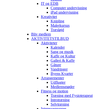
IT og EDB
Computer undervisning
iPad undervisning
Kreativitet
Knipling
Malerkursus
Træsløjd
Bliv medlem
AKTIVITETSTILBUD
Aktiviteter
Kalender
Sang og musik
Kaffe og Kultur
Galleri & Kaffe
Gåture
Vandringer
Byens Kvarter
Arrangementer
Udflugter
Medlemsmøder
Fitness og motion
Træning med Fysioterapeut
Introtræning
Selvtræning
Interessegrupper