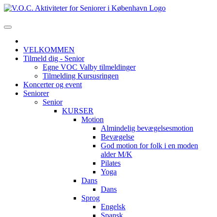
VELKOMMEN
Tilmeld dig - Senior
Egne VOC Valby tilmeldinger
Tilmelding Kursusringen
Koncerter og event
Seniorer
Senior
KURSER
Motion
Almindelig bevægelsesmotion
Bevægelse
God motion for folk i en moden
alder M/K
Pilates
Yoga
Dans
Dans
Sprog
Engelsk
Spansk