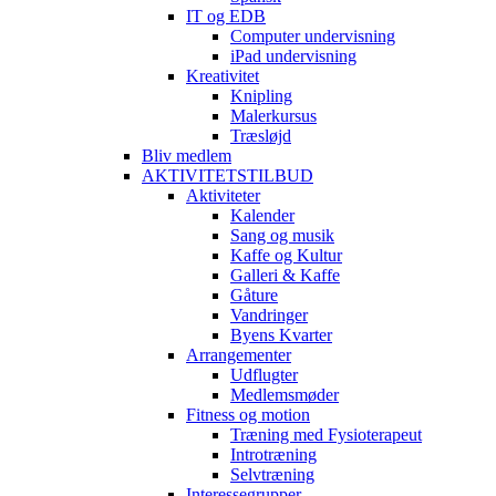
IT og EDB
Computer undervisning
iPad undervisning
Kreativitet
Knipling
Malerkursus
Træsløjd
Bliv medlem
AKTIVITETSTILBUD
Aktiviteter
Kalender
Sang og musik
Kaffe og Kultur
Galleri & Kaffe
Gåture
Vandringer
Byens Kvarter
Arrangementer
Udflugter
Medlemsmøder
Fitness og motion
Træning med Fysioterapeut
Introtræning
Selvtræning
Interessegrupper