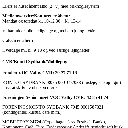
Ellers er huset åbent altid (24/7) med briknøglesystem
Medlemsservice/Kontoret er åbent:
Mandag og torsdag kl. 10-12.30 + kl. 13-14
Vi har lukket alle helligdage og mellem jul og nytår.
Caféen er åben:
Hverdage ml. kl. 9-13 og ved særlige lejligheder
CVR/Konti i Sydbank/Mobilepay
Fonden VOC Valby CVR: 39 77 71 18
KONTO I SYDBANK: 8075 0001097033 (husleje, leje og lign.)
husk at skriv hvad det vedrører.
Foreningen Seniorhuset VOC Valby CVR: 42 85 41 74
FORENINGSKONTO SYDBANK 7045 0001587821
(kontingenter, kursus, cafe m.m.)
MOBILEPAY
24724
(Copenhagen Jazz Festival, Banko,
Kontingent, Café, Ture, Fredagsbar og Andet ift. seniorhuset) husk