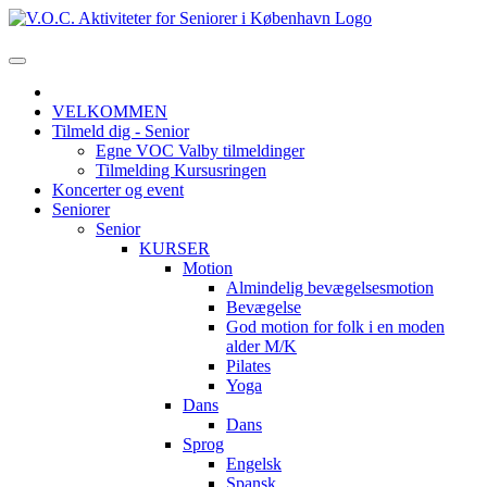
VELKOMMEN
Tilmeld dig - Senior
Egne VOC Valby tilmeldinger
Tilmelding Kursusringen
Koncerter og event
Seniorer
Senior
KURSER
Motion
Almindelig bevægelsesmotion
Bevægelse
God motion for folk i en moden
alder M/K
Pilates
Yoga
Dans
Dans
Sprog
Engelsk
Spansk