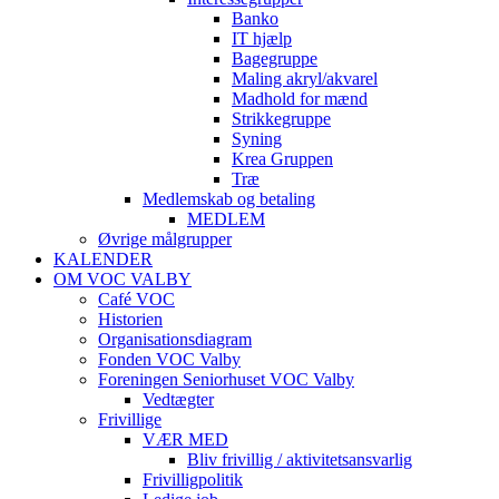
Banko
IT hjælp
Bagegruppe
Maling akryl/akvarel
Madhold for mænd
Strikkegruppe
Syning
Krea Gruppen
Træ
Medlemskab og betaling
MEDLEM
Øvrige målgrupper
KALENDER
OM VOC VALBY
Café VOC
Historien
Organisationsdiagram
Fonden VOC Valby
Foreningen Seniorhuset VOC Valby
Vedtægter
Frivillige
VÆR MED
Bliv frivillig / aktivitetsansvarlig
Frivilligpolitik