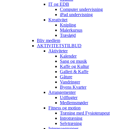
IT og EDB
Computer undervisning
iPad undervisning
Kreativitet
Knipling
Malerkursus
Træsløjd
Bliv medlem
AKTIVITETSTILBUD
Aktiviteter
Kalender
Sang og musik
Kaffe og Kultur
Galleri & Kaffe
Gåture
Vandringer
Byens Kvarter
Arrangementer
Udflugter
Medlemsmøder
Fitness og motion
Træning med Fysioterapeut
Introtræning
Selvtræning
Interessegrupper