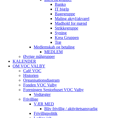
Banko
IT hjælp
Bagegruppe
Maling akryl/akvarel
Madhold for mænd
Strikkegruppe
Syning
Krea Gruppen
Træ
Medlemskab og betaling
MEDLEM
Øvrige målgrupper
KALENDER
OM VOC VALBY
Café VOC
Historien
Organisationsdiagram
Fonden VOC Valby
Foreningen Seniorhuset VOC Valby
Vedtægter
Frivillige
VÆR MED
Bliv frivillig / aktivitetsansvarlig
Frivilligpolitik