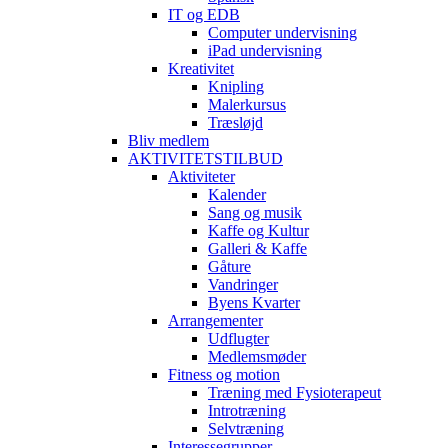
IT og EDB
Computer undervisning
iPad undervisning
Kreativitet
Knipling
Malerkursus
Træsløjd
Bliv medlem
AKTIVITETSTILBUD
Aktiviteter
Kalender
Sang og musik
Kaffe og Kultur
Galleri & Kaffe
Gåture
Vandringer
Byens Kvarter
Arrangementer
Udflugter
Medlemsmøder
Fitness og motion
Træning med Fysioterapeut
Introtræning
Selvtræning
Interessegrupper