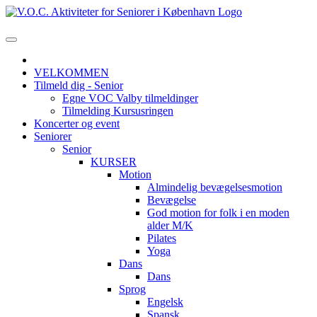
VELKOMMEN
Tilmeld dig - Senior
Egne VOC Valby tilmeldinger
Tilmelding Kursusringen
Koncerter og event
Seniorer
Senior
KURSER
Motion
Almindelig bevægelsesmotion
Bevægelse
God motion for folk i en moden
alder M/K
Pilates
Yoga
Dans
Dans
Sprog
Engelsk
Spansk