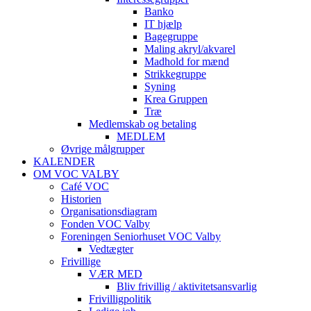
Banko
IT hjælp
Bagegruppe
Maling akryl/akvarel
Madhold for mænd
Strikkegruppe
Syning
Krea Gruppen
Træ
Medlemskab og betaling
MEDLEM
Øvrige målgrupper
KALENDER
OM VOC VALBY
Café VOC
Historien
Organisationsdiagram
Fonden VOC Valby
Foreningen Seniorhuset VOC Valby
Vedtægter
Frivillige
VÆR MED
Bliv frivillig / aktivitetsansvarlig
Frivilligpolitik