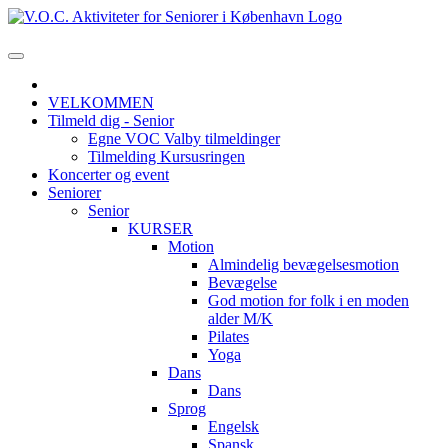
VELKOMMEN
Tilmeld dig - Senior
Egne VOC Valby tilmeldinger
Tilmelding Kursusringen
Koncerter og event
Seniorer
Senior
KURSER
Motion
Almindelig bevægelsesmotion
Bevægelse
God motion for folk i en moden
alder M/K
Pilates
Yoga
Dans
Dans
Sprog
Engelsk
Spansk