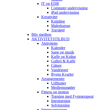
IT og EDB
Computer undervisning
iPad undervisning
Kreativitet
Knipling
Malerkursus
Træsløjd
Bliv medlem
AKTIVITETSTILBUD
Aktiviteter
Kalender
Sang og musik
Kaffe og Kultur
Galleri & Kaffe
Gåture
Vandringer
Byens Kvarter
Arrangementer
Udflugter
Medlemsmøder
Fitness og motion
Træning med Fysioterapeut
Introtræning
Selvtræning
Interessegrupper