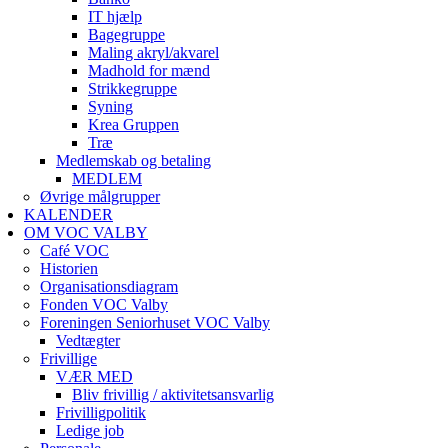
IT hjælp
Bagegruppe
Maling akryl/akvarel
Madhold for mænd
Strikkegruppe
Syning
Krea Gruppen
Træ
Medlemskab og betaling
MEDLEM
Øvrige målgrupper
KALENDER
OM VOC VALBY
Café VOC
Historien
Organisationsdiagram
Fonden VOC Valby
Foreningen Seniorhuset VOC Valby
Vedtægter
Frivillige
VÆR MED
Bliv frivillig / aktivitetsansvarlig
Frivilligpolitik
Ledige job