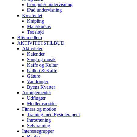
Computer undervisning
iPad undervisning
Kreativitet
Knipling
Malerkursus
Træsløjd
Bliv medlem
AKTIVITETSTILBUD
Aktiviteter
Kalender
Sang og musik
Kaffe og Kultur
Galleri & Kaffe
Gåture
Vandringer
Byens Kvarter
Arrangementer
Udflugter
Medlemsmøder
Fitness og motion
Træning med Fysioterapeut
Introtræning
Selvtræning
Interessegrupper
Banko