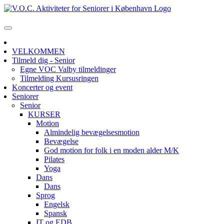
VELKOMMEN
Tilmeld dig - Senior
Egne VOC Valby tilmeldinger
Tilmelding Kursusringen
Koncerter og event
Seniorer
Senior
KURSER
Motion
Almindelig bevægelsesmotion
Bevægelse
God motion for folk i en moden alder M/K
Pilates
Yoga
Dans
Dans
Sprog
Engelsk
Spansk
IT og EDB