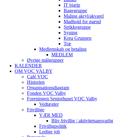
IT hjælp
Bagegruppe
Maling akryl/akvarel
Madhold for mænd
Strikkegruppe
Syning
Krea Gruppen
Træ
Medlemskab og betaling
MEDLEM
Øvrige målgrupper
KALENDER
OM VOC VALBY
Café VOC
Historien
Organisationsdiagram
Fonden VOC Valby
Foreningen Seniorhuset VOC Valby
Vedtægter
Frivillige
VÆR MED
Bliv frivillig / aktivitetsansvarlig
Frivilligpolitik
Ledige job