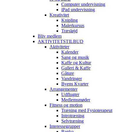
Computer undervisning
iPad undervisning
Kreativitet
Knipling
Malerkursus
Træsløjd
Bliv medlem
AKTIVITETSTILBUD
Aktiviteter
Kalender
Sang og musik
Kaffe og Kultur
Galleri & Kaffe
Gåture
Vandringer
Byens Kvarter
Arrangementer
Udflugter
Medlemsmøder
Fitness og motion
Træning med Fysioterapeut
Introtræning
Selvtræning
Interessegrupper
Banko