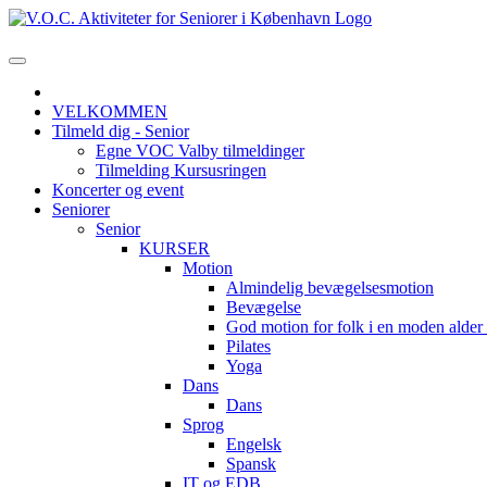
VELKOMMEN
Tilmeld dig - Senior
Egne VOC Valby tilmeldinger
Tilmelding Kursusringen
Koncerter og event
Seniorer
Senior
KURSER
Motion
Almindelig bevægelsesmotion
Bevægelse
God motion for folk i en moden alde
Pilates
Yoga
Dans
Dans
Sprog
Engelsk
Spansk
IT og EDB