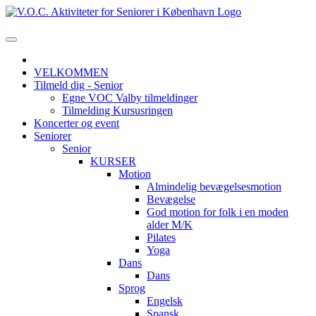
VELKOMMEN
Tilmeld dig - Senior
Egne VOC Valby tilmeldinger
Tilmelding Kursusringen
Koncerter og event
Seniorer
Senior
KURSER
Motion
Almindelig bevægelsesmotion
Bevægelse
God motion for folk i en moden
alder M/K
Pilates
Yoga
Dans
Dans
Sprog
Engelsk
Spansk