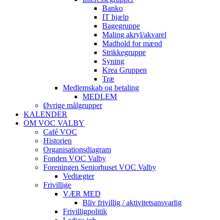
Banko
IT hjælp
Bagegruppe
Maling akryl/akvarel
Madhold for mænd
Strikkegruppe
Syning
Krea Gruppen
Træ
Medlemskab og betaling
MEDLEM
Øvrige målgrupper
KALENDER
OM VOC VALBY
Café VOC
Historien
Organisationsdiagram
Fonden VOC Valby
Foreningen Seniorhuset VOC Valby
Vedtægter
Frivillige
VÆR MED
Bliv frivillig / aktivitetsansvarlig
Frivilligpolitik