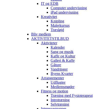
IT og EDB
Computer undervisning
iPad undervisning
Kreativitet
Knipling
Malerkursus
Træsløjd
Bliv medlem
AKTIVITETSTILBUD
Aktiviteter
Kalender
Sang og musik
Kaffe og Kultur
Galleri & Kaffe
Gåture
Vandringer
Byens Kvarter
Arrangementer
Udflugter
Medlemsmøder
Fitness og motion
Træning med Fysioterapeut
Introtræning
Selvtræning
Interessegrupper