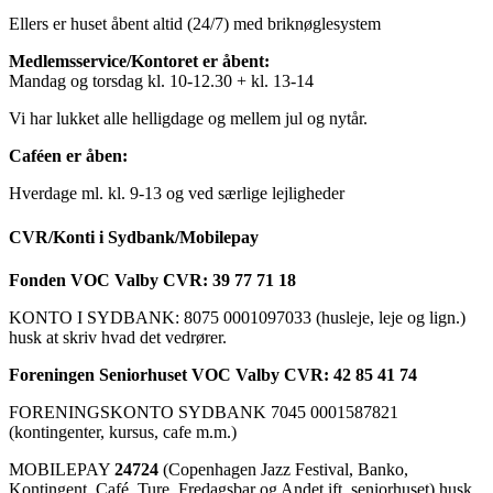
Ellers er huset åbent altid (24/7) med briknøglesystem
Medlemsservice/Kontoret er åbent:
Mandag og torsdag kl. 10-12.30 + kl. 13-14
Vi har lukket alle helligdage og mellem jul og nytår.
Caféen er åben:
Hverdage ml. kl. 9-13 og ved særlige lejligheder
CVR/Konti i Sydbank/Mobilepay
Fonden VOC Valby CVR: 39 77 71 18
KONTO I SYDBANK: 8075 0001097033 (husleje, leje og lign.)
husk at skriv hvad det vedrører.
Foreningen Seniorhuset VOC Valby CVR: 42 85 41 74
FORENINGSKONTO SYDBANK 7045 0001587821
(kontingenter, kursus, cafe m.m.)
MOBILEPAY
24724
(Copenhagen Jazz Festival, Banko,
Kontingent, Café, Ture, Fredagsbar og Andet ift. seniorhuset) husk