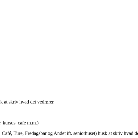
t skriv hvad det vedrører.
rsus, cafe m.m.)
afé, Ture, Fredagsbar og Andet ift. seniorhuset) husk at skriv hvad de