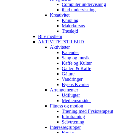
Computer undervisning
iPad undervisning
Kreativitet
Knipling
Malerkursus
Træsløjd
Bliv medlem
AKTIVITETSTILBUD
Aktiviteter
Kalender
Sang og musik
Kaffe og Kultur
Galleri & Kaffe
Gåture
Vandringer
Byens Kvarter
Arrangementer
Udflugter
Medlemsmøder
Fitness og motion
Træning med Fysioterapeut
Introtræning
Selvtræning
Interessegrupper
Banko