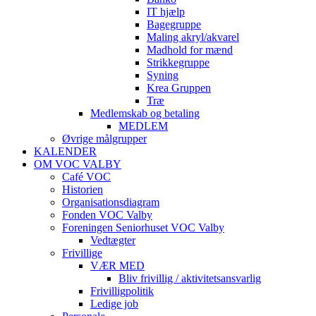
IT hjælp
Bagegruppe
Maling akryl/akvarel
Madhold for mænd
Strikkegruppe
Syning
Krea Gruppen
Træ
Medlemskab og betaling
MEDLEM
Øvrige målgrupper
KALENDER
OM VOC VALBY
Café VOC
Historien
Organisationsdiagram
Fonden VOC Valby
Foreningen Seniorhuset VOC Valby
Vedtægter
Frivillige
VÆR MED
Bliv frivillig / aktivitetsansvarlig
Frivilligpolitik
Ledige job