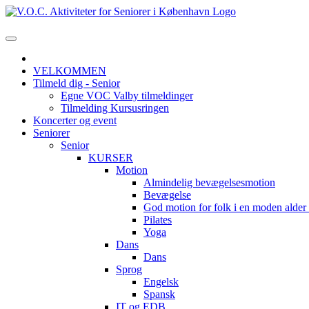
VELKOMMEN
Tilmeld dig - Senior
Egne VOC Valby tilmeldinger
Tilmelding Kursusringen
Koncerter og event
Seniorer
Senior
KURSER
Motion
Almindelig bevægelsesmotion
Bevægelse
God motion for folk i en moden alde
Pilates
Yoga
Dans
Dans
Sprog
Engelsk
Spansk
IT og EDB