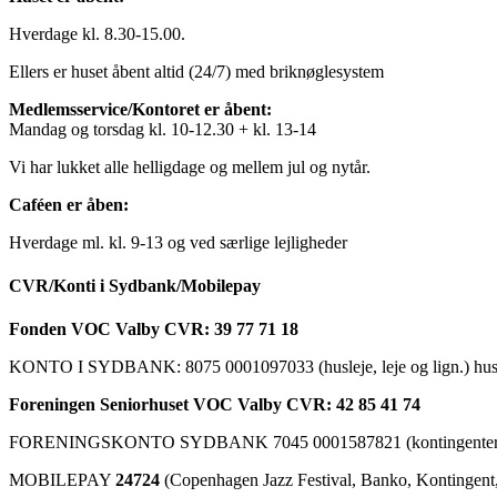
Hverdage kl. 8.30-15.00.
Ellers er huset åbent altid (24/7) med briknøglesystem
Medlemsservice/Kontoret er åbent:
Mandag og torsdag kl. 10-12.30 + kl. 13-14
Vi har lukket alle helligdage og mellem jul og nytår.
Caféen er åben:
Hverdage ml. kl. 9-13 og ved særlige lejligheder
CVR/Konti i Sydbank/Mobilepay
Fonden VOC Valby CVR: 39 77 71 18
KONTO I SYDBANK: 8075 0001097033 (husleje, leje og lign.) husk a
Foreningen Seniorhuset VOC Valby CVR: 42 85 41 74
FORENINGSKONTO SYDBANK 7045 0001587821 (kontingenter, ku
MOBILEPAY
24724
(Copenhagen Jazz Festival, Banko, Kontingent, C