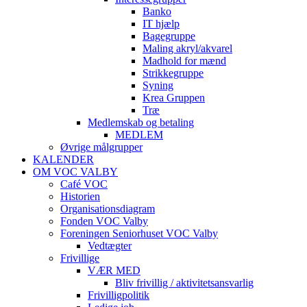
Banko
IT hjælp
Bagegruppe
Maling akryl/akvarel
Madhold for mænd
Strikkegruppe
Syning
Krea Gruppen
Træ
Medlemskab og betaling
MEDLEM
Øvrige målgrupper
KALENDER
OM VOC VALBY
Café VOC
Historien
Organisationsdiagram
Fonden VOC Valby
Foreningen Seniorhuset VOC Valby
Vedtægter
Frivillige
VÆR MED
Bliv frivillig / aktivitetsansvarlig
Frivilligpolitik