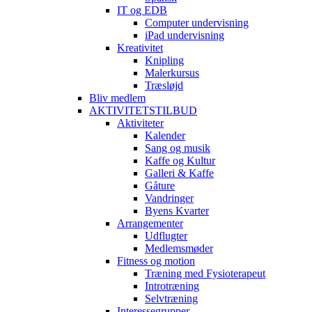
IT og EDB
Computer undervisning
iPad undervisning
Kreativitet
Knipling
Malerkursus
Træsløjd
Bliv medlem
AKTIVITETSTILBUD
Aktiviteter
Kalender
Sang og musik
Kaffe og Kultur
Galleri & Kaffe
Gåture
Vandringer
Byens Kvarter
Arrangementer
Udflugter
Medlemsmøder
Fitness og motion
Træning med Fysioterapeut
Introtræning
Selvtræning
Interessegrupper