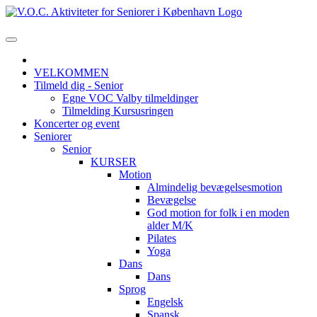
VELKOMMEN
Tilmeld dig - Senior
Egne VOC Valby tilmeldinger
Tilmelding Kursusringen
Koncerter og event
Seniorer
Senior
KURSER
Motion
Almindelig bevægelsesmotion
Bevægelse
God motion for folk i en moden
alder M/K
Pilates
Yoga
Dans
Dans
Sprog
Engelsk
Spansk