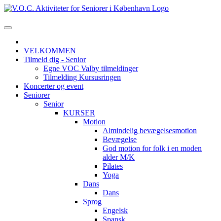
VELKOMMEN
Tilmeld dig - Senior
Egne VOC Valby tilmeldinger
Tilmelding Kursusringen
Koncerter og event
Seniorer
Senior
KURSER
Motion
Almindelig bevægelsesmotion
Bevægelse
God motion for folk i en moden
alder M/K
Pilates
Yoga
Dans
Dans
Sprog
Engelsk
Spansk