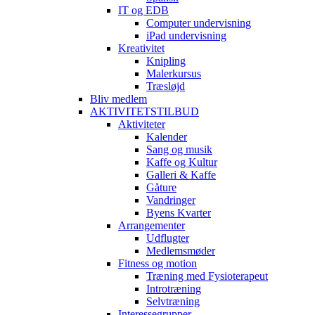
IT og EDB
Computer undervisning
iPad undervisning
Kreativitet
Knipling
Malerkursus
Træsløjd
Bliv medlem
AKTIVITETSTILBUD
Aktiviteter
Kalender
Sang og musik
Kaffe og Kultur
Galleri & Kaffe
Gåture
Vandringer
Byens Kvarter
Arrangementer
Udflugter
Medlemsmøder
Fitness og motion
Træning med Fysioterapeut
Introtræning
Selvtræning
Interessegrupper