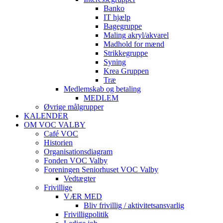
Banko
IT hjælp
Bagegruppe
Maling akryl/akvarel
Madhold for mænd
Strikkegruppe
Syning
Krea Gruppen
Træ
Medlemskab og betaling
MEDLEM
Øvrige målgrupper
KALENDER
OM VOC VALBY
Café VOC
Historien
Organisationsdiagram
Fonden VOC Valby
Foreningen Seniorhuset VOC Valby
Vedtægter
Frivillige
VÆR MED
Bliv frivillig / aktivitetsansvarlig
Frivilligpolitik