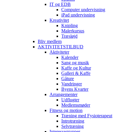
IT og EDB
Computer undervisning
iPad undervisning
Kreativitet
Knipling
Malerkursus
Træsløjd
Bliv medlem
AKTIVITETSTILBUD
Aktiviteter
Kalender
Sang og musik
Kaffe og Kultur
Galleri & Kaffe
Gåture
Vandringer
Byens Kvarter
Arrangementer
Udflugter
Medlemsmøder
Fitness og motion
Træning med Fysioterapeut
Introtræning
Selvtræning
Interessegrupper