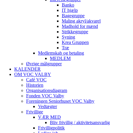
Banko
IT hjælp
Bagegruppe
Maling akryl/akvarel
Madhold for mænd
Strikkegruppe
Syning
Krea Gruppen
Træ
Medlemskab og betaling
MEDLEM
Øvrige målgrupper
KALENDER
OM VOC VALBY
Café VOC
Historien
Organisationsdiagram
Fonden VOC Valby
Foreningen Seniorhuset VOC Valby
Vedtægter
Frivillige
VÆR MED
Bliv frivillig / aktivitetsansvarlig
Frivilligpolitik