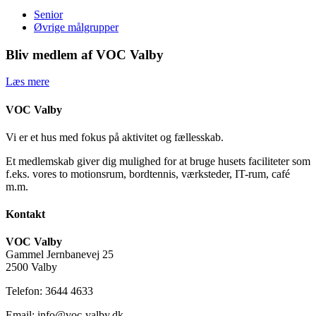
Senior
Øvrige målgrupper
Bliv medlem af VOC Valby
Læs mere
VOC Valby
Vi er et hus med fokus på aktivitet og fællesskab.
Et medlemskab giver dig mulighed for at bruge husets faciliteter som
f.eks. vores to motionsrum, bordtennis, værksteder, IT-rum, café
m.m.
Kontakt
VOC Valby
Gammel Jernbanevej 25
2500 Valby
Telefon: 3644 4633
Email: info@voc-valby.dk