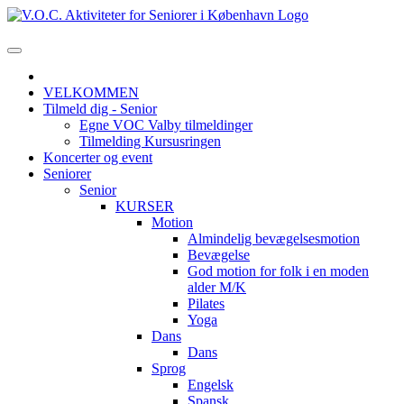
VELKOMMEN
Tilmeld dig - Senior
Egne VOC Valby tilmeldinger
Tilmelding Kursusringen
Koncerter og event
Seniorer
Senior
KURSER
Motion
Almindelig bevægelsesmotion
Bevægelse
God motion for folk i en moden
alder M/K
Pilates
Yoga
Dans
Dans
Sprog
Engelsk
Spansk