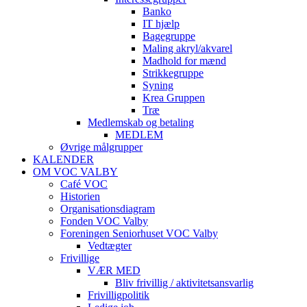
Banko
IT hjælp
Bagegruppe
Maling akryl/akvarel
Madhold for mænd
Strikkegruppe
Syning
Krea Gruppen
Træ
Medlemskab og betaling
MEDLEM
Øvrige målgrupper
KALENDER
OM VOC VALBY
Café VOC
Historien
Organisationsdiagram
Fonden VOC Valby
Foreningen Seniorhuset VOC Valby
Vedtægter
Frivillige
VÆR MED
Bliv frivillig / aktivitetsansvarlig
Frivilligpolitik