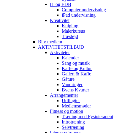
IT og EDB
Computer undervisning
iPad undervisning
Kreativitet
Knipling
Malerkursus
Træsløjd
Bliv medlem
AKTIVITETSTILBUD
Aktiviteter
Kalender
Sang og musik
Kaffe og Kultur
Galleri & Kaffe
Gåture
Vandringer
Byens Kvarter
Arrangementer
Udflugter
Medlemsmøder
Fitness og motion
Træning med Fysioterapeut
Introtræning
Selvtræning
Interessegrupper