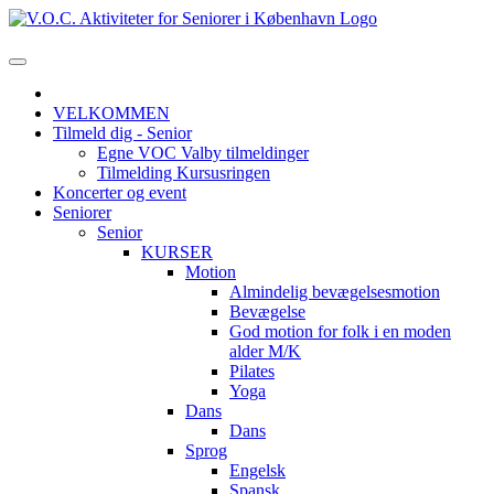
VELKOMMEN
Tilmeld dig - Senior
Egne VOC Valby tilmeldinger
Tilmelding Kursusringen
Koncerter og event
Seniorer
Senior
KURSER
Motion
Almindelig bevægelsesmotion
Bevægelse
God motion for folk i en moden
alder M/K
Pilates
Yoga
Dans
Dans
Sprog
Engelsk
Spansk