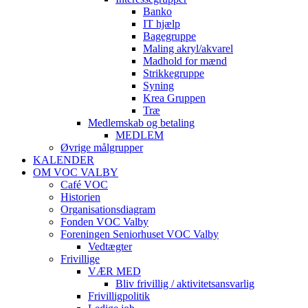
Banko
IT hjælp
Bagegruppe
Maling akryl/akvarel
Madhold for mænd
Strikkegruppe
Syning
Krea Gruppen
Træ
Medlemskab og betaling
MEDLEM
Øvrige målgrupper
KALENDER
OM VOC VALBY
Café VOC
Historien
Organisationsdiagram
Fonden VOC Valby
Foreningen Seniorhuset VOC Valby
Vedtægter
Frivillige
VÆR MED
Bliv frivillig / aktivitetsansvarlig
Frivilligpolitik