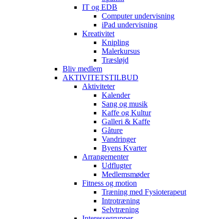
IT og EDB
Computer undervisning
iPad undervisning
Kreativitet
Knipling
Malerkursus
Træsløjd
Bliv medlem
AKTIVITETSTILBUD
Aktiviteter
Kalender
Sang og musik
Kaffe og Kultur
Galleri & Kaffe
Gåture
Vandringer
Byens Kvarter
Arrangementer
Udflugter
Medlemsmøder
Fitness og motion
Træning med Fysioterapeut
Introtræning
Selvtræning
Interessegrupper