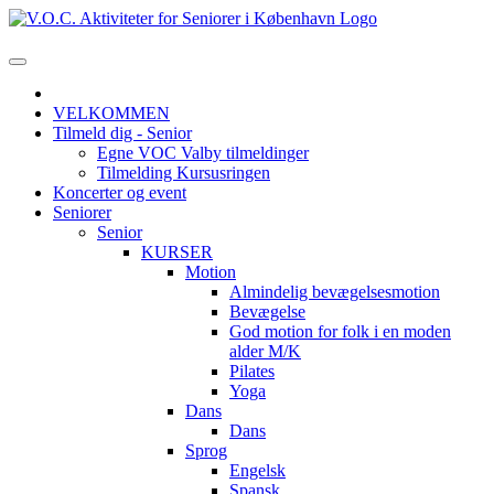
VELKOMMEN
Tilmeld dig - Senior
Egne VOC Valby tilmeldinger
Tilmelding Kursusringen
Koncerter og event
Seniorer
Senior
KURSER
Motion
Almindelig bevægelsesmotion
Bevægelse
God motion for folk i en moden
alder M/K
Pilates
Yoga
Dans
Dans
Sprog
Engelsk
Spansk