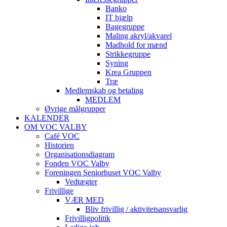
Banko
IT hjælp
Bagegruppe
Maling akryl/akvarel
Madhold for mænd
Strikkegruppe
Syning
Krea Gruppen
Træ
Medlemskab og betaling
MEDLEM
Øvrige målgrupper
KALENDER
OM VOC VALBY
Café VOC
Historien
Organisationsdiagram
Fonden VOC Valby
Foreningen Seniorhuset VOC Valby
Vedtægter
Frivillige
VÆR MED
Bliv frivillig / aktivitetsansvarlig
Frivilligpolitik