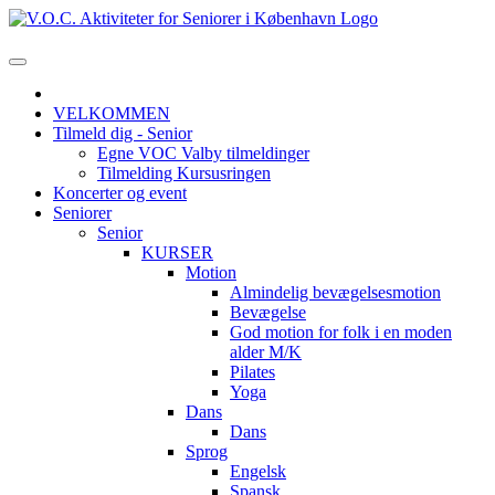
VELKOMMEN
Tilmeld dig - Senior
Egne VOC Valby tilmeldinger
Tilmelding Kursusringen
Koncerter og event
Seniorer
Senior
KURSER
Motion
Almindelig bevægelsesmotion
Bevægelse
God motion for folk i en moden
alder M/K
Pilates
Yoga
Dans
Dans
Sprog
Engelsk
Spansk