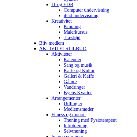
IT og EDB
Computer undervisning
iPad undervisning
Kreativitet
Knipling
Malerkursus
Træsløjd
Bliv medlem
AKTIVITETSTILBUD
Aktiviteter
Kalender
Sang og musik
Kaffe og Kultur
Galleri & Kaffe
Gåture
Vandringer
Byens Kvarter
Arrangementer
Udflugter
Medlemsmøder
Fitness og motion
Træning med Fysioterapeut
Introtræning
Selvtræning
Interessegrupper